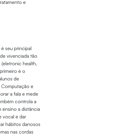
tratamento e
é seu principal
ade vivenciada tão
(eletronic health,
primeiro é o
alunos de
da Computação e
orar a fala e mede
também controla a
m ensino a distância
 vocal e dar
tar hábitos danosos
lemas nas cordas