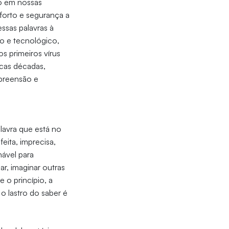
to em nossas
nforto e segurança a
ssas palavras à
o e tecnológico,
s primeiros vírus
cas décadas,
preensão e
avra que está no
eita, imprecisa,
nável para
r, imaginar outras
 o princípio, a
o lastro do saber é