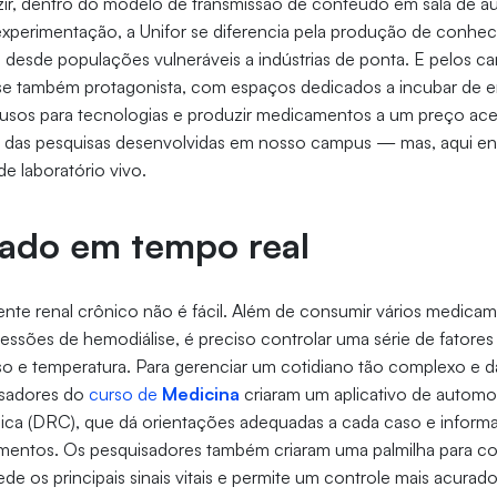
r, dentro do modelo de transmissão de conteúdo em sala de aul
experimentação, a Unifor se diferencia pela produção de conhe
desde populações vulneráveis a indústrias de ponta. E pelos ca
-se também protagonista, com espaços dedicados a incubar de 
sos para tecnologias e produzir medicamentos a um preço acess
das pesquisas desenvolvidas em nosso campus — mas, aqui en
e laboratório vivo.
ado em tempo real
ente renal crônico não é fácil. Além de consumir vários medica
essões de hemodiálise, é preciso controlar uma série de fatore
ulso e temperatura. Para gerenciar um cotidiano tão complexo e d
isadores do
curso de
Medicina
criaram um aplicativo de autom
ca (DRC), que dá orientações adequadas a cada caso e informa
mentos. Os pesquisadores também criaram uma palmilha para co
de os principais sinais vitais e permite um controle mais acurad