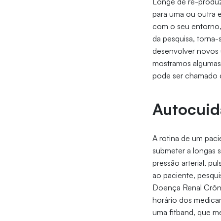
Longe de re-produzi
para uma ou outra 
com o seu entorno, 
da pesquisa, torna
desenvolver novos u
mostramos algumas 
pode ser chamado d
Autocuid
A rotina de um paci
submeter a longas s
pressão arterial, p
ao paciente, pesqu
Doença Renal Crôni
horário dos medica
uma fitband, que me