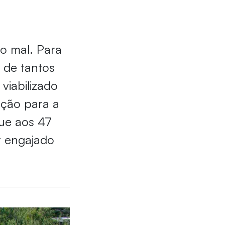
o mal. Para
s de tantos
viabilizado
ação para a
que aos 47
r engajado