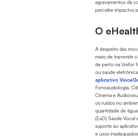
agravamentos da co
percebe impactos po
O eHealt
A despeito das inov
meio de transmitir 
de perto na Unifor f
ou saúde eletrônica
aplicativo VoiceG
Fonoaudiologia, Ci
Cinema e Audiovisua
os ruídos no ambien
quantidade de água i
(EaD) Saúde Vocal 
suporte ao aplicati
e usos inadequados,