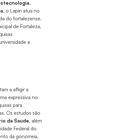
iotecnologia
,
ca
, o Lapin
atua no
da do fortalezense.
icipal de Fortaleza,
quisas
universidade e
m a afligir a
orma expressiva no
uisas para
as. Os estudos são
rio da Saúde
, além
sidade Federal do
ento da gonorreia,