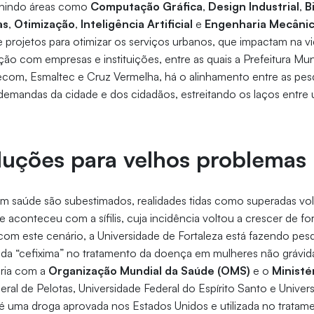
Unindo áreas como
Computação Gráfica
,
Design Industrial
,
B
as
,
Otimização
,
Inteligência Artificial
e
Engenharia Mecâni
projetos para otimizar os serviços urbanos, que impactam na vi
ção com empresas e instituições, entre as quais a Prefeitura Mun
ecom, Esmaltec e Cruz Vermelha, há o alinhamento entre as pes
demandas da cidade e dos cidadãos, estreitando os laços entre 
luções para velhos problemas
saúde são subestimados, realidades tidas como superadas volta
e aconteceu com a sífilis, cuja incidência voltou a crescer de f
com este cenário, a Universidade de Fortaleza está fazendo pesq
 da “cefixima” no tratamento da doença em mulheres não grávid
eria com a
Organização Mundial da Saúde (OMS)
e o
Ministé
eral de Pelotas, Universidade Federal do Espírito Santo e Univer
 é uma droga aprovada nos Estados Unidos e utilizada no tratam