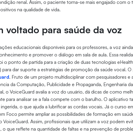
ndição renal. Assim, o paciente torna-se mais engajado com o 
sitivos na qualidade de vida.
h voltado para saúde da voz
ações educacionais disponíveis para os professores, a voz ainda 
conhecimento e promover o diálogo em sala de aula. Essa realid
oi o ponto de partida para a criação de duas tecnologias eHealth 
) para dar suporte a estratégias de promoção da saúde vocal. O 
uard
. Fruto de um projeto multidisciplinar com pesquisadores e 
ência da Computação, Publicidade e Propaganda, Engenharia 
l, o VoiceGuard avalia a voz do usuário, dá dicas de como melh
te para analisar se a fala compete com o barulho. O aplicativo 
ngerida, o que ajuda a lubrificar as cordas vocais. Já o curso e
em Foco permite ampliar as possibilidades de formação em saúde
vo VoiceGuard. Assim, profissionais que utilizam a voz podem evi
 o que reflete na quantidade de faltas e na prevenção de prob