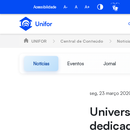
Pular para o Conteúdo principal
Acessibilidade
A-
A
A+
UNIFOR
Central de Conteúdo
Notíci
Notícias
Eventos
Jornal
seg, 23 março 202
Univers
dedicad