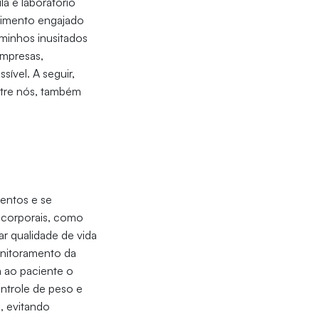
a e laboratório
cimento engajado
minhos inusitados
empresas,
ível. A seguir,
tre nós, também
mentos e se
s corporais, como
ar qualidade de vida
onitoramento da
 ao paciente o
ntrole de peso e
o, evitando