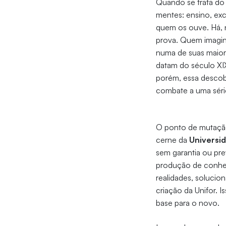
Quando se trata do
mentes: ensino, exc
quem os ouve. Há, 
prova. Quem imagin
numa de suas maiore
datam do século XI
porém, essa desco
combate a uma séri
O ponto de mutação
cerne da
Universid
sem garantia ou pre
produção de conheci
realidades, solucio
criação da Unifor. 
base para o novo.