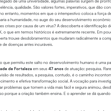
 legado de uma universidade, algumas palavras surgem de pron
elência, qualidade. São valores fortes, imperativos, que dão co
no entanto, momentos em que o intempestivo coloca a força de
aria a humanidade, no auge do seu desenvolvimento econômic
s crises por causa de um vírus? A descoberta e identificação do
X, o que em termos históricos é extremamente recente. Em pou
berta trouxe desdobramentos que mudaram radicalmente a com
e de doenças antes incuráveis.
 que permitiu este salto no desenvolvimento humano é uma pal
ade de Fortaleza
em seus
47 anos
de atuação: pesquisa. Raref
visão de resultados, a pesquisa, contudo, é o caminho incontor
mento e efetiva transformação social. A vocação para investiga
nar problemas que tornem a vida mais fácil e segura animou, desde
Isso porque a criação também ensina. E o aprender se dá quando 