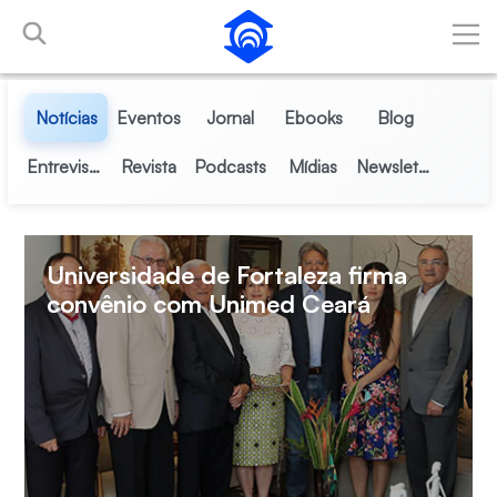
Pular para o Conteúdo principal
Notícias
Eventos
Jornal
Ebooks
Blog
Entrevistas
Revista
Podcasts
Mídias
Newsletter
Universidade de Fortaleza firma
convênio com Unimed Ceará