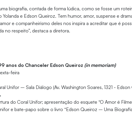
uma biografia, contada de forma lúdica, como se fosse um rote
ão Yolanda e Edson Queiroz. Tem humor, amor, suspense e dra
de amor e companheirismo deles nos inspira a acreditar que é poss
 no respeito”, destaca a diretora.
9 anos do Chanceler Edson Queiroz
(in memoriam)
sexta-feira
ral Unifor – Sala Diálogo (Av. Washington Soares, 1321 - Edson
.
tura do Coral Unifor; apresentação do esquete “O Amor é Film
nifor e bate-papo sobre o livro “Edson Queiroz – Uma Biografia