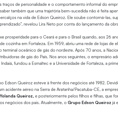
os traços de personalidade e o comportamento informal do empr
i saber também que uma trajetória bem-sucedida não é feita apena
ercalços na vida de Edson Queiroz. Ele soube contorná-las, sup
aprendizado”, revelou Lira Neto por conta do lançamento da ob
e prosperidade para o Ceará e para o Brasil quando, aos 26 an
s de cozinha em Fortaleza. Em 1959, abriu uma rede de lojas de 
ro terminal oceânico de gás do nordeste. Após 70 anos, a Nacio
tribuidoras de gás do País. Nos anos seguintes, o empresário ad
Indaiá, fundou a Esmaltec e a Universidade de Fortaleza, a primei
o Edson Queiroz esteve à frente dos negócios até 1982. Devid
 um acidente aéreo na Serra de Aratanha/Pacatuba-CE, a empres
Yolanda Queiroz,
e posteriormente pelos filhos e filhas, que f
dos negócios dos pais. Atualmente, o
Grupo Edson Queiroz
já 