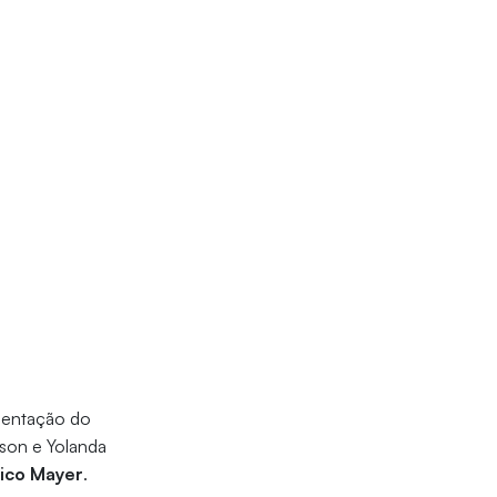
sentação do
dson e Yolanda
rico Mayer
.