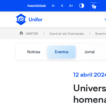
Pular para o Conteúdo principal
Acessibilidade
A-
A
A+
UNIFOR
Central de Conteúdo
Event
Notícias
Eventos
Jornal
12 abril 202
Univers
homena