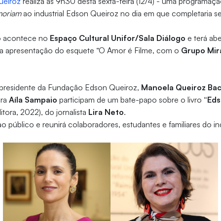
ueiroz
realiza às 9h30 desta sexta-feira (12/4) - uma programaç
moriam
ao industrial Edson Queiroz no dia em que completaria s
to acontece no
Espaço Cultural Unifor/Sala Diálogo
e terá ab
ela apresentação do esquete “O Amor é Filme, com o
Grupo Mir
-presidente da Fundação Edson Queiroz,
Manoela Queiroz Bac
ora
Aíla Sampaio
participam de um bate-papo sobre o livro
“Eds
itora, 2022), do jornalista
Lira Neto
.
 público e reunirá colaboradores, estudantes e familiares do ind