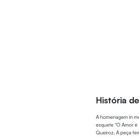
História 
A homenagem in me
esquete “O Amor é 
Queiroz. A peça te