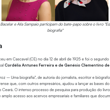
Bacelar e Aíla Sampaio participam do bate-papo sobre o livro "E
biografia"
a
u em Cascavel (CE) no dia 12 de abril de 1925 e foi o segundo 
sal
Cordélia Antunes Ferreira e de Genésio Clementino de
z – Uma biografia", de autoria do jornalista, escritor e biógrafo
arense que, com outros empresários, ajudou a lançar as bases d
Ceará. O intenso processo de pesquisa para produção do livr
e amplo acesso aos acervos empresariais e familiares que docu