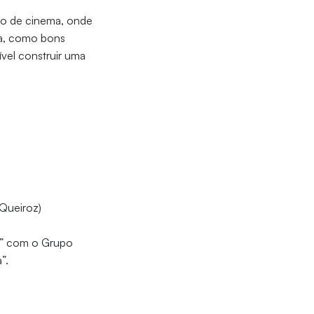
iro de cinema, onde
ma, como bons
ível construir uma
 Queiroz)
e” com o Grupo
”.