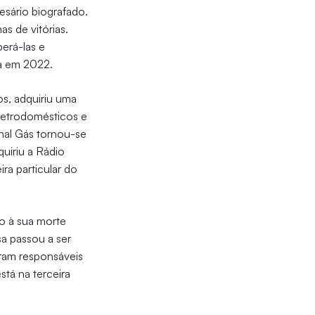
esário biografado.
s de vitórias.
erá-las e
ra em 2022.
os, adquiriu uma
eletrodomésticos e
nal Gás tornou-se
quiriu a Rádio
ra particular do
o à sua morte
a passou a ser
oram responsáveis
está na terceira