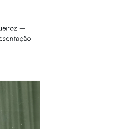
ueiroz –
presentação