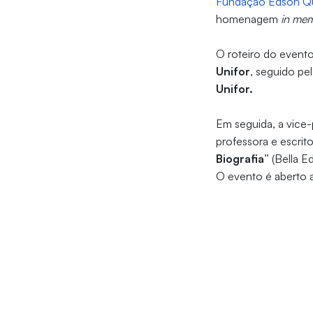
Fundação Edson Q
homenagem
in me
O roteiro do even
Unifor
, seguido p
Unifor.
Em seguida, a vice
professora e escrit
Biografia”
(Bella Ed
O evento é aberto ao