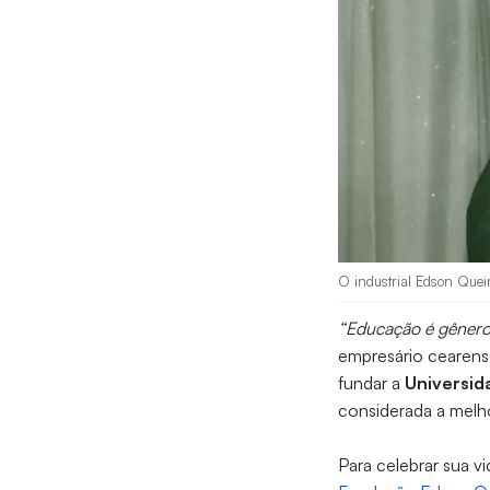
O industrial Edson Queir
“Educação é gênero d
empresário cearen
fundar a
Universid
considerada a melh
Para celebrar sua v