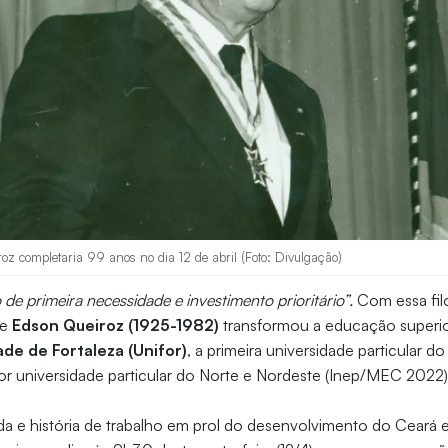
oz completaria 99 anos no dia 12 de abril (Foto: Divulgação)
e primeira necessidade e investimento prioritário”.
Com essa filo
se
Edson Queiroz (1925-1982)
transformou a educação superi
ade de Fortaleza (Unifor)
, a primeira universidade particular d
or universidade particular do Norte e Nordeste (Inep/MEC 2022
ida e história de trabalho em prol do desenvolvimento do Ceará e 