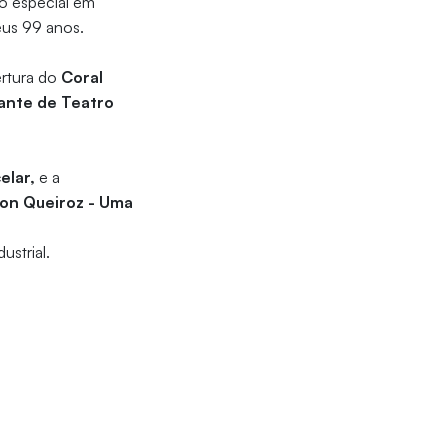
ão especial em
eus 99 anos.
ertura do
Coral
ante de Teatro
elar,
e a
on Queiroz - Uma
ustrial.