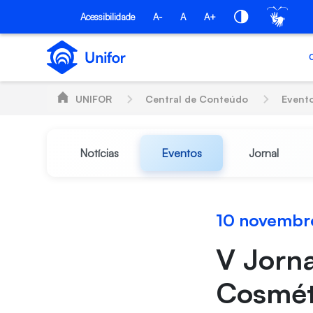
Pular para o Conteúdo principal
Acessibilidade
A-
A
A+
UNIFOR
Central de Conteúdo
Event
Notícias
Eventos
Jornal
10 novembr
V Jorna
Cosméti