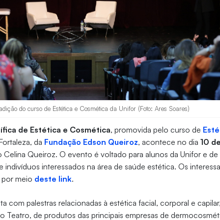
radição do curso de Estética e Cosmética da Unifor (Foto: Ares Soares)
ífica de Estética e Cosmética
, promovida pelo curso de
Esté
Fortaleza, da
Fundação Edson Queiroz
, acontece no dia
10 d
o Celina Queiroz. O evento é voltado para alunos da Unifor e de 
e indivíduos interessados na área de saúde estética. Os interess
r por meio
deste link
.
 com palestras relacionadas à estética facial, corporal e capilar
do Teatro, de produtos das principais empresas de dermocosmét