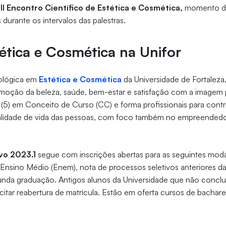
III Encontro Científico de Estética e Cosmética,
momento de
s durante os intervalos das palestras.
ética e Cosmética na Unifor
ológica em
Estética e Cosmética
da Universidade de Fortaleza
omoção da beleza, saúde, bem-estar e satisfação com a imagem 
(5) em Conceito de Curso (CC) e forma profissionais para contri
alidade de vida das pessoas, com foco também no empreendedo
vo 2023.1
segue com inscrições abertas para as seguintes moda
nsino Médio (Enem), nota de processos seletivos anteriores da 
gunda graduação. Antigos alunos da Universidade que não conclu
tar reabertura de matrícula. Estão em oferta cursos de bachar