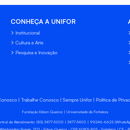
CONHEÇA A UNIFOR
Institucional
Cultura e Arte
Pesquisa e Inovação
 Conosco
Trabalhe Conosco
Sempre Unifor
Política de Priva
Fundação Edson Queiroz | Universidade de Fortaleza
ntral de Atendimento: (85) 3477-3000 | 3477-3400 | 99246-6625 (WhatsA
 Washington Soares, 1321 - Edson Queiroz - CEP 60811-905 - Fortaleza / CE - Br