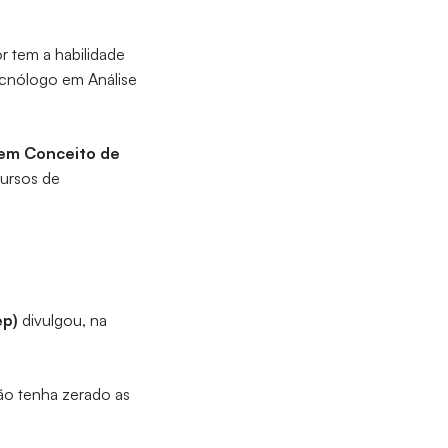
 tem a habilidade
tecnólogo em Análise
em Conceito de
cursos de
ep)
divulgou, na
ão tenha zerado as