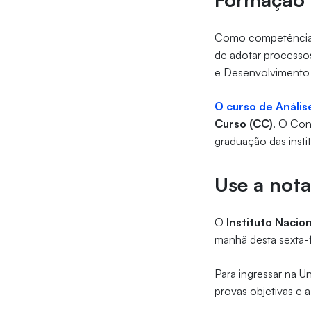
Como competências 
de adotar processos
e Desenvolvimento
O curso de Anális
Curso (CC)
. O Con
graduação das insti
Use a not
O
Instituto Nacion
manhã desta sexta-f
Para ingressar na U
provas objetivas e 