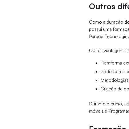
Outros dif
Como a duração do 
possui uma formaçã
Parque Tecnológico 
Outras vantagens s
Plataforma exc
Professores-p
Metodologias 
Criação de po
Durante o curso, as
móveis e Programad
Formação p