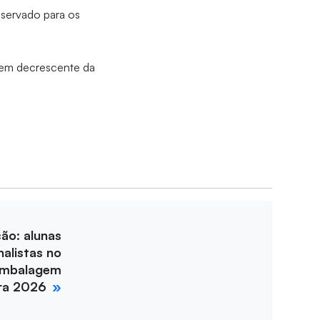
eservado para os
rdem decrescente da
ção: alunas
nalistas no
Embalagem
ira 2026