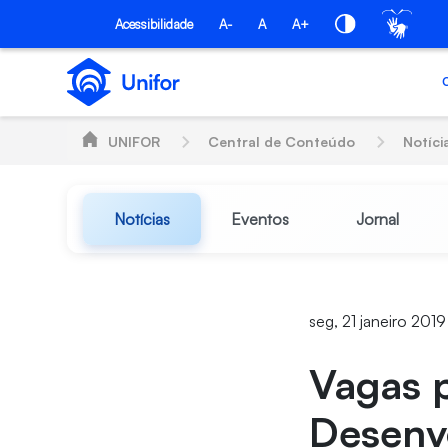
Pular para o Conteúdo principal
Acessibilidade
A-
A
A+
UNIFOR
Central de Conteúdo
Notíci
Notícias
Eventos
Jornal
seg, 21 janeiro 201
Vagas p
Desenv