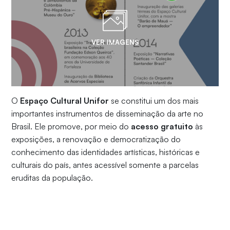
VER IMAGENS
O
Espaço Cultural Unifor
se constitui um dos mais
importantes instrumentos de disseminação da arte no
Brasil. Ele promove, por meio do
acesso gratuito
às
exposições, a renovação e democratização do
conhecimento das identidades artísticas, históricas e
culturais do país, antes acessível somente a parcelas
eruditas da população.
Inaugurado em 1988, o
Espaço Cultural Unifor
já
abrigou exposições exclusivas,
nacionais
e
internacionais
, como Rembrandt, Candido Portinari,