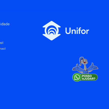
cidade
pp)
asil