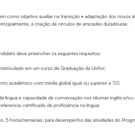
m como objetivo auxiliar na transição e adaptação dos novos a
principalmente, a criação de círculos de amizades duradouras.
?
candidato deve preencher os seguintes requisitos:
 matriculado em um curso de Graduação da Unifor;
to acadêmico com média global igual ou superior a 7,0;
a língua e capacidade de conversação nos idiomas inglês e/ou 
ferencia, certificado de proficiência na língua;
mo, 5 horas/semanais, para desempenho das atividades do Progr