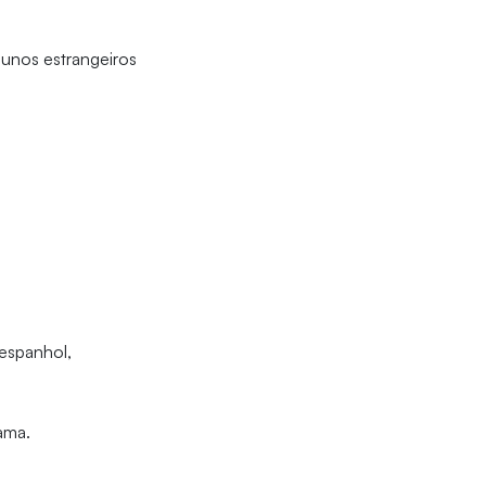
lunos estrangeiros
espanhol,
ama.