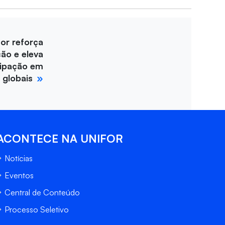
for reforça
ção e eleva
cipação em
 globais
ACONTECE NA UNIFOR
Notícias
Eventos
Central de Conteúdo
Processo Seletivo