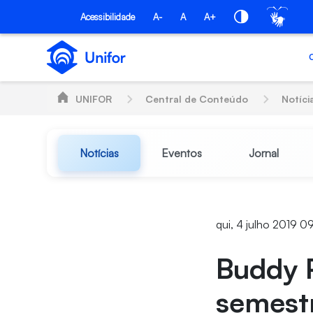
Pular para o Conteúdo principal
Acessibilidade
A-
A
A+
UNIFOR
Central de Conteúdo
Notíci
Notícias
Eventos
Jornal
qui, 4 julho 2019 0
Buddy P
semest