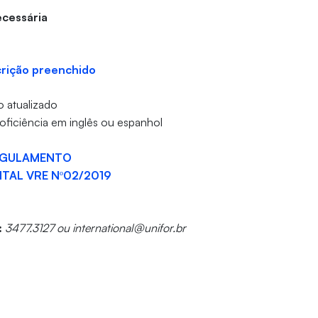
cessária
crição preenchido
o atualizado
ficiência em inglês ou espanhol
EGULAMENTO
ITAL VRE Nº02/2019
:
3477.3127 ou international@unifor.br