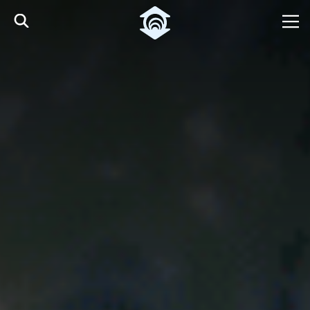
Pular para o Conteúdo principal