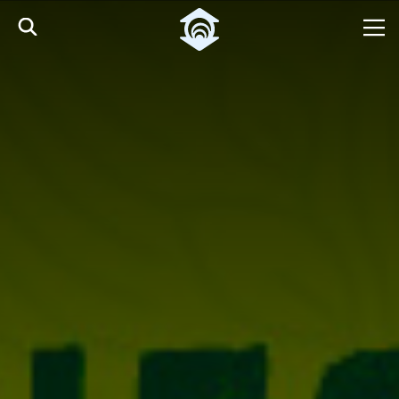
Pular para o Conteúdo principal