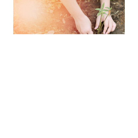
A iniciativa é promovida pela Virex, por meio da Divisão de
Responsabilidade Social. Foto: Getty Images
Com o tema
“Reconecte-se: Você é Natureza”
,
a
Universidade de Fortaleza (Unifor)
, instituição
mantida pela
Fundação Edson Queiroz
, promove
a
19ª Semana do Meio Ambiente
, com foco em
sustentabilidade e integração. A iniciativa, vinculada
à
Vice-Reitoria de Extensão e Comunidade
Universitária (Virex)
, por meio da
Divisão de
Responsabilidade Social
, ocorre entre os dias
26