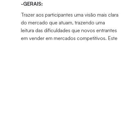
-GERAIS:
Trazer aos participantes uma visão mais clara
do mercado que atuam, trazendo uma
leitura das dificuldades que novos entrantes
em vender em mercados competitivos. Este
curso mostra como o participante deve se
posicionar de forma correta, como vender
seus produtos e serviços, usando seus
gatilhos, e mostrar ao participante como
utilizar as habilidades de negociação frente à
concorrência.
-ESPECÍFICOS:
Conhecer o mercado que atua, e a
importância que o profissional precisa saber
sobre vendas e negociação, para que os
resultados do negócio prospere.