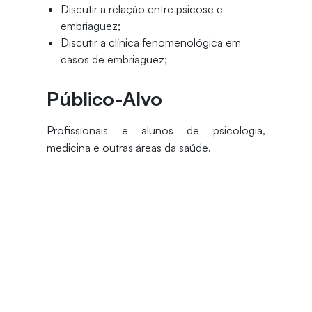
Discutir a relação entre psicose e
embriaguez;
Discutir a clínica fenomenológica em
casos de embriaguez;
Público-Alvo
Profissionais e alunos de psicologia,
medicina e outras áreas da saúde.
Divisão de Pós-Graduação e
Educação Continuada
educacaocontinuada@unifor.br
(85) 3477-3174