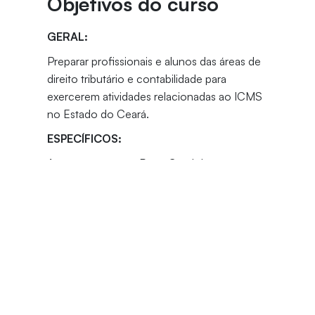
Objetivos do curso
GERAL:
Preparar profissionais e alunos das áreas de
direito tributário e contabilidade para
exercerem atividades relacionadas ao ICMS
no Estado do Ceará.
ESPECÍFICOS:
Apresentar a nova Parte Geral do
Regulamento do ICMS do Estado do Ceará
(Decreto nº 33.327/2019). Detalhar e
debater os principais aspectos sobre
incidência, apuração e recolhimento do
ICMS. Qualificar a atuação contábil,
contenciosa e de consultoria em relação ao
ICMS.