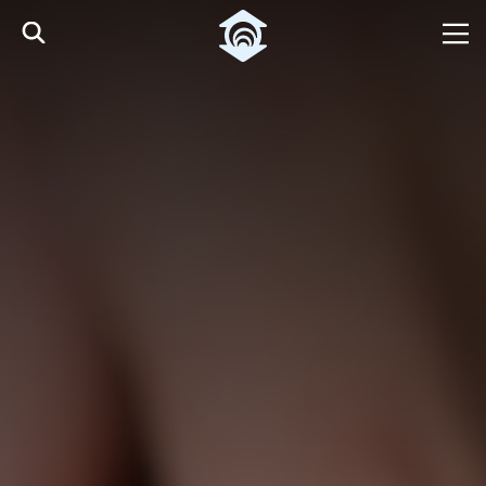
Pular para o Conteúdo principal