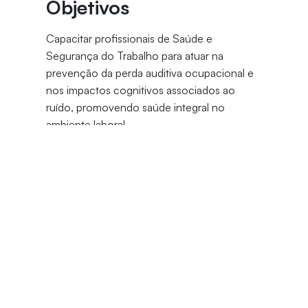
Objetivos
Capacitar profissionais de Saúde e
Segurança do Trabalho para atuar na
prevenção da perda auditiva ocupacional e
nos impactos cognitivos associados ao
ruído, promovendo saúde integral no
ambiente laboral.
Justificativa do Curso
As mudanças na NR 1 Riscos Psicossociais.
A perda auditiva ocupacional e seus
impactos cognitivos são desafios
crescentes nas empresas. Profissionais de
SST precisam estar preparados para atuar de
forma preventiva e integrada. Este curso
oferece base técnica e estratégias práticas