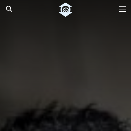
Pular para o Conteúdo principal