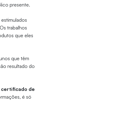
lico presente.
 estimulados
Os trabalhos
odutos que eles
lunos que têm
 são resultado do
o
certificado de
ormações, é só