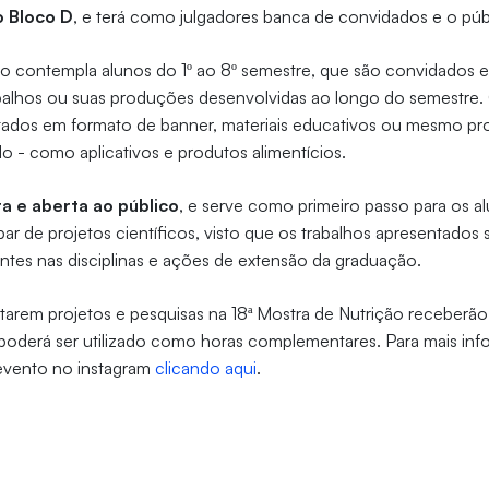
o Bloco D
, e terá como julgadores banca de convidados e o púb
ão contempla alunos do 1º ao 8º semestre, que são convidados e
abalhos ou suas produções desenvolvidas ao longo do semestre. 
ados em formato de banner, materiais educativos ou mesmo pr
 - como aplicativos e produtos alimentícios.
ta e aberta ao público
, e serve como primeiro passo para os a
par de projetos científicos, visto que os trabalhos apresentados
tes nas disciplinas e ações de extensão da graduação.
tarem projetos e pesquisas na 18ª Mostra de Nutrição receberã
 poderá ser utilizado como horas complementares. Para mais inf
 evento no instagram
clicando aqui
.