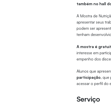
também no hall d
A Mostra de Nutriç
apresentar seus tr
podem ser apresent
tenham desenvolvido
A mostra é gratui
interesse em partici
empenho dos discen
Alunos que apresen
participação
, que
acessar o perfil do
Serviço