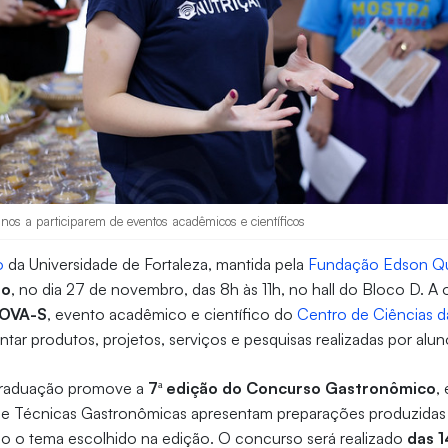
unos a participarem de eventos acadêmicos e científicos
o
da Universidade de Fortaleza, mantida pela
Fundação Edson Qu
ão
, no dia 27 de novembro, das 8h às 11h, no hall do Bloco D. A 
NOVA-S
, evento acadêmico e científico do
Centro de Ciências 
sentar produtos, projetos, serviços e pesquisas realizadas por a
 graduação promove a
7ª edição do Concurso Gastronômico
,
e Técnicas Gastronômicas apresentam preparações produzidas 
do o tema escolhido na edição. O concurso será realizado
das 1