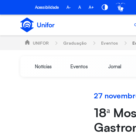
Pular para o Conteúdo principal
Acessibilidade
A-
A
A+
UNIFOR
Graduação
Eventos
E
Notícias
Eventos
Jornal
27 novembr
18ª Mos
Gastro