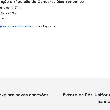
rição e 7ª edição do Concurso Gastronômico
bro de 2024
14h às 17h
o D
@mostranutriunifor
no Instagram
explora novas conexões
Evento da Pós-Unifor
na in