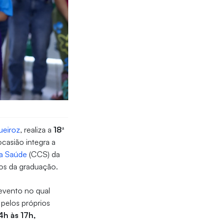
eiroz
, realiza a
18ª
ocasião integra a
da Saúde
(CCS) da
lunos da graduação.
 evento no qual
pelos próprios
4h às 17h,