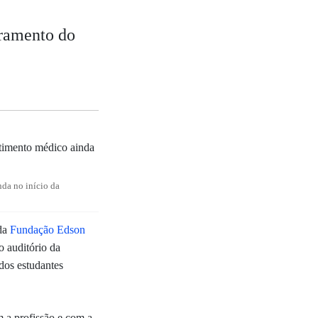
uramento do
da no início da
 da
Fundação Edson
o auditório da
 dos estudantes
 a profissão e com a