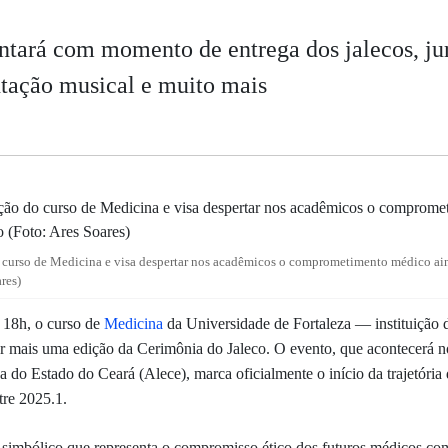
ntará com momento de entrega dos jalecos, j
ntação musical e muito mais
o curso de Medicina e visa despertar nos acadêmicos o comprometimento médico ain
res)
 18h, o curso de
Medicina
da Universidade de Fortaleza — instituição
ar mais uma edição da
Cerimônia do Jaleco
. O evento, que acontecerá n
a do Estado do Ceará (Alece), marca oficialmente o início da trajetória
tre 2025.1.
 simbólico que representa o
compromisso ético dos futuros médicos com