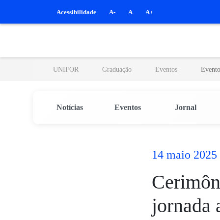
Pular para o Conteúdo principal
Acessibilidade
A-
A
A+
UNIFOR
Graduação
Eventos
Event
Notícias
Eventos
Jornal
14 maio 2025
Cerimôni
jornada 