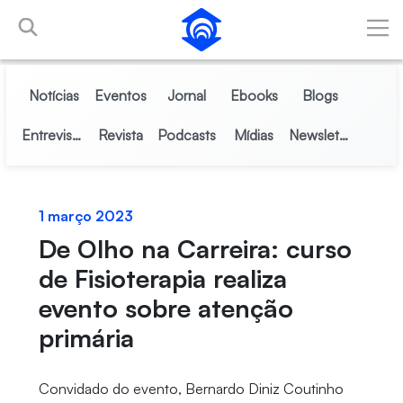
Pular para o Conteúdo principal
Notícias
Eventos
Jornal
Ebooks
Blogs
Entrevistas
Revista
Podcasts
Mídias
Newsletter
1 março 2023
De Olho na Carreira: curso
de Fisioterapia realiza
evento sobre atenção
primária
Convidado do evento, Bernardo Diniz Coutinho