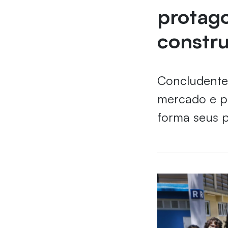
protago
constr
Concludente
mercado e pa
forma seus p