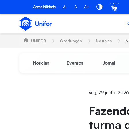
Pular para o Conteúdo principal
Acessibilidade
A-
A
A+
UNIFOR
Graduação
Notícias
N
Notícias
Eventos
Jornal
seg, 29 junho 2026
Fazendo
turma 