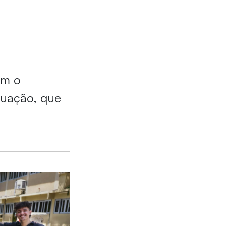
om o
duação, que