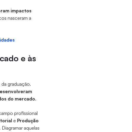
eram impactos
icos nasceram a
lidades
cado e às
a da graduação.
 desenvolveram
idos do mercado
.
campo profissional
torial
e
Produção
. Diagramar aquelas