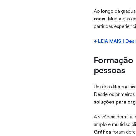
Ao longo da gradu
reais
. Mudanças em
partir das experiênc
+ LEIA MAIS | Des
Formação 
pessoas
Um dos diferenciai
Desde os primeiros
soluções para or
A vivência permitiu
amplo e multidiscip
Gráfica
foram deter