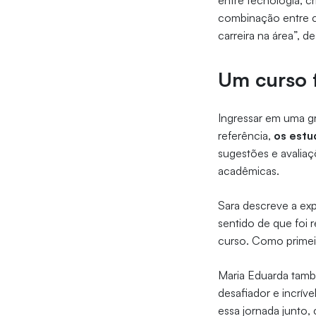
entre tecnologia, 
combinação entre cr
carreira na área”, d
Um curso 
Ingressar em uma g
referência,
os estu
sugestões e avaliaç
acadêmicas.
Sara descreve a ex
sentido de que foi 
curso. Como primei
Maria Eduarda tamb
desafiador e incrí
essa jornada junto,