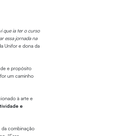
 que ia ter o curso
iar essa jornada na
da Unifor e dona da
ade e propósito
nifor um caminho
cionado à arte e
tividade e
io da combinação