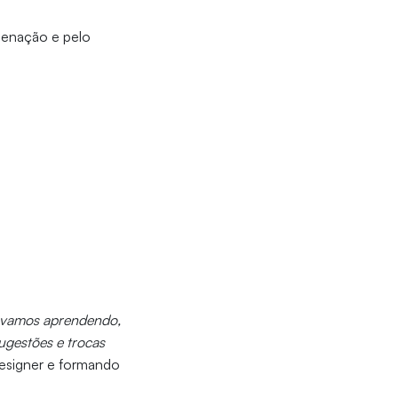
denação e pelo
távamos aprendendo,
ugestões e trocas
designer e formando