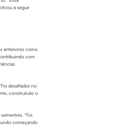
no. “Essa
tivou a seguir
as anteriores como
contribuindo com
riências
Foi desafiador no
ente, construindo o
semestres. “Foi
do mundo começando