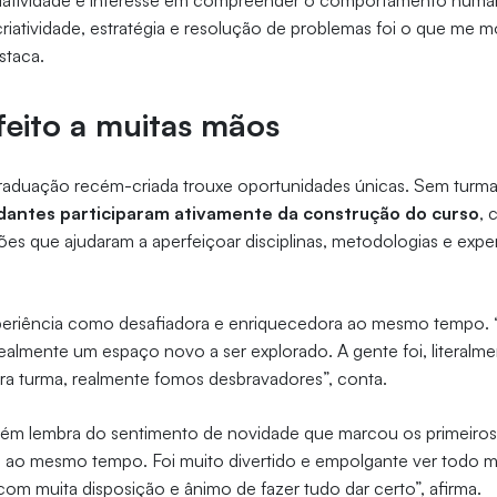
criatividade e interesse em compreender o comportamento huma
iatividade, estratégia e resolução de problemas foi o que me mo
estaca.
feito a muitas mãos
raduação recém-criada trouxe oportunidades únicas. Sem turm
dantes participaram ativamente da construção do curso
, 
ões que ajudaram a aperfeiçoar disciplinas, metodologias e expe
periência como desafiadora e enriquecedora ao mesmo tempo. “
realmente um espaço novo a ser explorado. A gente foi, literalm
ra turma, realmente fomos desbravadores”, conta.
ém lembra do sentimento de novidade que marcou os primeiros 
vel ao mesmo tempo. Foi muito divertido e empolgante ver to
 com muita disposição e ânimo de fazer tudo dar certo”, afirma.