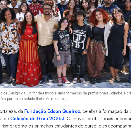
o de Design da Unifor deu início a uma formação de profissionais voltados à cri
ões para a sociedade (Foto: Ares Soares)
ortaleza, da
Fundação Edson Queiroz
, celebra a formação da 
ia de
Colação de Grau 2026.1
. Os novos profissionais encerr
irismo: como os primeiros estudantes do curso, eles acompanh