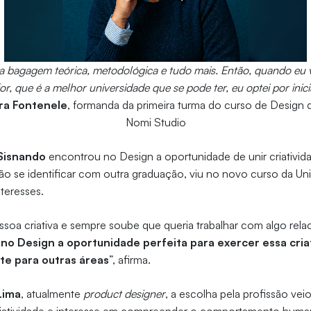
a bagagem teórica, metodológica e tudo mais. Então, quando eu vi
r, que é a melhor universidade que se pode ter, eu optei por inic
ra Fontenele
, formanda da primeira turma do curso de Design 
Nomi Studio
Sisnando
encontrou no Design a oportunidade de unir criativid
não se identificar com outra graduação, viu no novo curso da U
nteresses.
soa criativa e sempre soube que queria trabalhar com algo rela
 no Design a oportunidade perfeita para exercer essa cria
te para outras áreas
”, afirma.
 Lima
, atualmente
product designer
, a escolha pela profissão ve