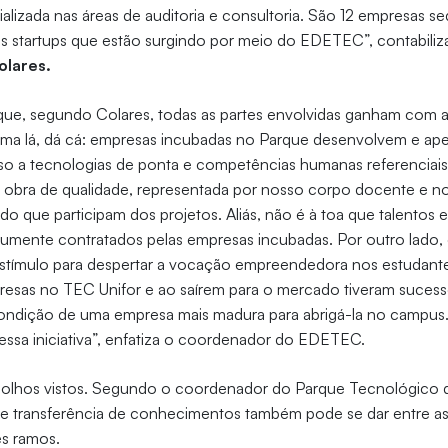
ializada nas áreas de auditoria e consultoria. São 12 empresas 
 as startups que estão surgindo por meio do EDETEC”, contabili
olares.
á que, segundo Colares, todas as partes envolvidas ganham com
oma lá, dá cá: empresas incubadas no Parque desenvolvem e ap
so a tecnologias de ponta e competências humanas referenciai
obra de qualidade, representada por nosso corpo docente e n
o que participam dos projetos. Aliás, não é à toa que talentos
ente contratados pelas empresas incubadas. Por outro lado,
stímulo para despertar a vocação empreendedora nos estudant
esas no TEC Unifor e ao saírem para o mercado tiveram sucess
condição de uma empresa mais madura para abrigá-la no campus.
dessa iniciativa”, enfatiza o coordenador do EDETEC.
 olhos vistos. Segundo o coordenador do Parque Tecnológico d
 de transferência de conhecimentos também pode se dar entre a
s ramos.