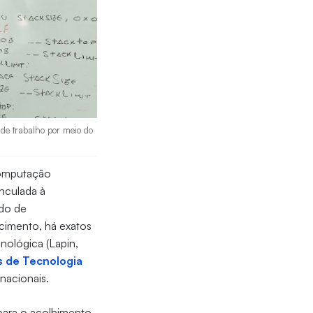
de trabalho por meio do
Computação
inculada à
ado de
cimento, há exatos
nológica (Lapin,
 de Tecnologia
rnacionais.
para o acolhimento