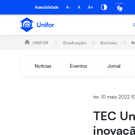
Pular para o Conteúdo principal
Acessibilidade
A-
A
A+
UNIFOR
Graduação
Notícias
N
Notícias
Eventos
Jornal
ter, 10 maio 2022 1
TEC Uni
inovaç