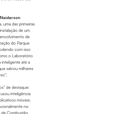
r
Naiderson
, uma das primeiras
 instalação de um
esenvolvimento de
ração do Parque
 podendo com isso
como o Laboratório
inteligente até a
que salvou milhares
ec”.
os” de destaque:
usou inteligência
licativos móveis;
acionalmente no
ia de Combustão