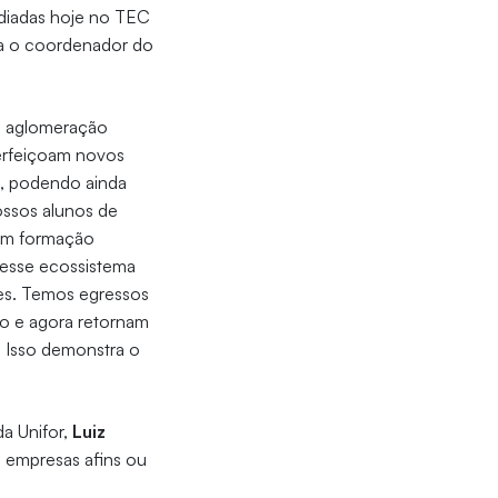
sediadas hoje no TEC
za o coordenador do
 a aglomeração
erfeiçoam novos
s, podendo ainda
ossos alunos de
 em formação
 esse ecossistema
es. Temos egressos
o e agora retornam
 Isso demonstra o
a Unifor,
Luiz
s empresas afins ou