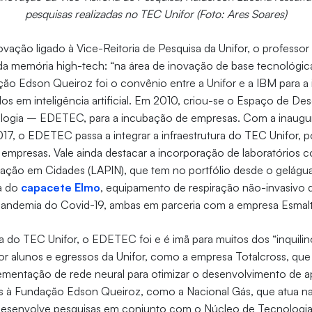
pesquisas realizadas no TEC Unifor (Foto: Ares Soares)
ação ligado à Vice-Reitoria de Pesquisa da Unifor, o professo
da memória high-tech: “na área de inovação de base tecnológica
ação Edson Queiroz foi o convênio entre a Unifor e a IBM para a
dos em inteligência artificial. Em 2010, criou-se o Espaço de D
logia – EDETEC, para a incubação de empresas. Com a inaugu
17, o EDETEC passa a integrar a infraestrutura do TEC Unifor,
 empresas. Vale ainda destacar a incorporação de laboratórios 
ação em Cidades (LAPIN), que tem no portfólio desde o gelágua 
a do
capacete Elmo
, equipamento de respiração não-invasivo 
 pandemia do Covid-19, ambas em parceria com a empresa Esmalt
 do TEC Unifor, o EDETEC foi e é imã para muitos dos “inquilin
or alunos e egressos da Unifor, como a empresa Totalcross, que 
plementação de rede neural para otimizar o desenvolvimento de ap
s à Fundação Edson Queiroz, como a Nacional Gás, que atua n
 desenvolve pesquisas em conjunto com o Núcleo de Tecnolog