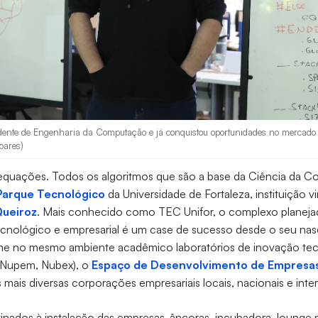
ente de Engenharia da Computação e já conquistou oportunidades no mercado 
oares)
 equações. Todos os algoritmos que são a base da Ciência da 
Parque Tecnológico
da Universidade de Fortaleza, instituição v
Queiroz
. Mais conhecido como TEC Unifor, o complexo planej
cnológico e empresarial é um case de sucesso desde o seu nas
úne no mesmo ambiente acadêmico laboratórios de inovação tec
 Nupem, Nubex), o
Espaço de Desenvolvimento de Empresas
 mais diversas corporações empresariais locais, nacionais e inte
nados à instalação das empresas-âncoras, incubadora, lounge 