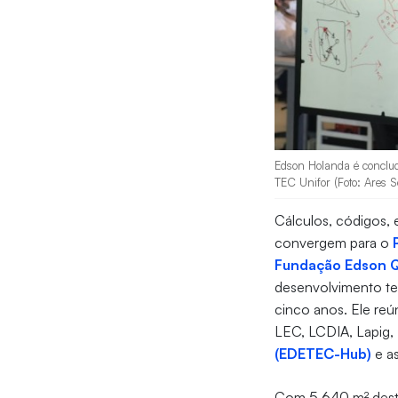
Edson Holanda é conclud
TEC Unifor (Foto: Ares S
Cálculos, códigos,
convergem para o
Fundação Edson 
desenvolvimento te
cinco anos. Ele re
LEC, LCDIA, Lapig,
(EDETEC-Hub)
e as
Com 5.640 m² desti