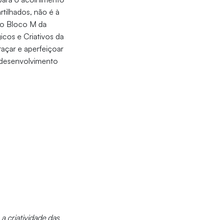
tilhados, não é à
 o Bloco M da
cos e Criativos da
raçar e aperfeiçoar
e desenvolvimento
a criatividade das