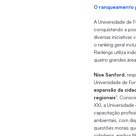
O ranqueamento p
A Universidade de 
conquistando a pos
diversas iniciativa
o ranking geral inc
Rankings utiliza in
quatro grandes área
Nise Sanford
, res
Universidade de Fo
expansão da cidad
regionais
”. Consci
XXI, a Universidade
capacitação profis
ambientais, com di
questões morais que
cidadania, explica 