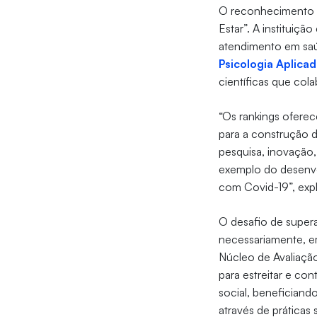
O reconhecimento 
Estar”. A instituiç
atendimento em s
Psicologia Aplicad
científicas que col
“Os rankings ofere
para a construção d
pesquisa, inovação,
exemplo do desenvo
com Covid-19”, expl
O desafio de supera
necessariamente, em
Núcleo de Avaliação 
para estreitar e con
social, beneficiand
através de práticas 