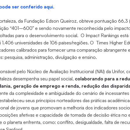
ode ser conferido aqui
.
Fortaleza, da Fundação Edson Queiroz, obteve pontuação 66,3 (
ição “401–600” e sendo novamente reconhecida pelo impacto 
s voltadas para o desenvolvimento social. O Impact Rankings está
lui 1.406 universidades de 106 países/regiões. O Times Higher E
dicadores calibrados para fornecer uma comparação abrangente e
s: pesquisa, administração, divulgação e ensino.
ponsável pelo Núcleo de Avaliação Institucional (NAI) da Unifor,
rtaleza desempenha seu papel social,
colaborando para a redu
ania, geração de emprego e renda, redução das disparidad
ente da complexidade e ambiguidade do cenário de incessantes
 estabeleceu seus princípios norteadores das práticas acadêmic
sional de jovens que promovam a melhoria dos indicadores soc
sposições afetivas e capacidade de tomada de decisão ética no
 o planeta enfrenta, como: conflito, desigualdade, falta de rec
Nise Sanford.