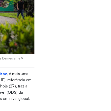
 e Bem-estar) e 9
iroz
, é mais uma
HE), referência em
 hoje (27), traz a
vel (ODS)
da
 em nível global.