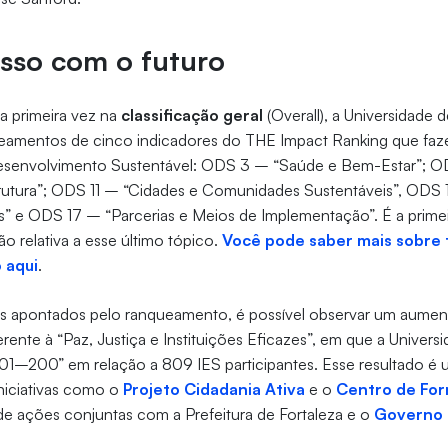
so com o futuro
a primeira vez na
classificação geral
(Overall), a Universidade d
eamentos de cinco indicadores do THE Impact Ranking que faze
esenvolvimento Sustentável: ODS 3 – “Saúde e Bem-Estar”; OD
trutura”; ODS 11 – “Cidades e Comunidades Sustentáveis”, ODS 1
es” e ODS 17 – “Parcerias e Meios de Implementação”. É a primei
ção relativa a esse último tópico.
Você pode saber mais sobre 
 aqui
.
s apontados pelo ranqueamento, é possível observar um aumen
erente à “Paz, Justiça e Instituições Eficazes”, em que a Univers
01–200” em relação a 809 IES participantes. Esse resultado é 
iciativas como o
Projeto Cidadania Ativa
e o
Centro de Fo
 de ações conjuntas com a Prefeitura de Fortaleza e o
Governo 