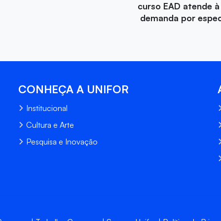
curso EAD atende à
demanda por especi
CONHEÇA A UNIFOR
Institucional
Cultura e Arte
Pesquisa e Inovação