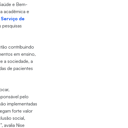
“Saúde e Bem-
ica acadêmica e
o
Serviço de
as pesquisas
tão contribuindo
imentos em ensino,
e a sociedade, a
das de pacientes
ocar,
sponsável pelo
o são implementadas
regam forte valor
lusão social,
, avalia Nise