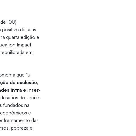
de 100),
positivo de suas
 na quarta edição e
ducation Impact
 equilibrada em
 comenta que “a
ção da exclusão,
es intra e inter-
 desafios do século
as fundados na
ioeconômicos e
 enfrentamento das
ursos, pobreza e