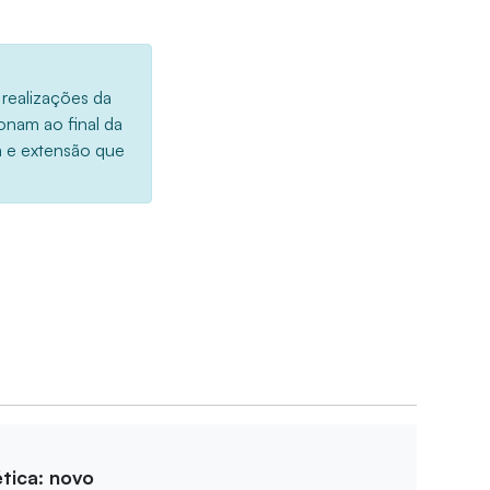
 realizações da
onam ao final da
a e extensão que
tica: novo