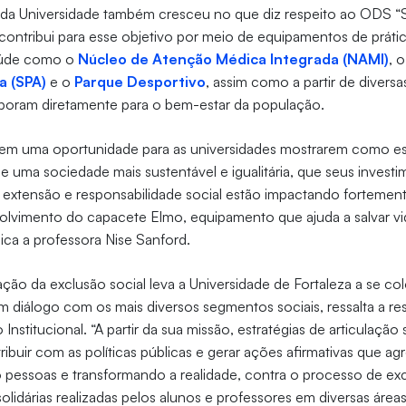
da Universidade também cresceu no que diz respeito ao ODS 
ão contribui para esse objetivo por meio de equipamentos de prát
aúde como o
Núcleo de Atenção Médica Integrada (NAMI)
, 
a (SPA)
e o
Parque Desportivo
, assim como a partir de divers
aboram diretamente para o bem-estar da população.
cem uma oportunidade para as universidades mostrarem como es
e uma sociedade mais sustentável e igualitária, que seus invest
 extensão e responsabilidade social estão impactando fortement
lvimento do capacete Elmo, equipamento que ajuda a salvar vi
ica a professora Nise Sanford.
ção da exclusão social leva a Universidade de Fortaleza a se col
 diálogo com os mais diversos segmentos sociais, ressalta a re
Institucional. “A partir da sua missão, estratégias de articulaçã
tribuir com as políticas públicas e gerar ações afirmativas que ag
o pessoas e transformando a realidade, contra o processo de exc
solidárias realizadas pelos alunos e professores em diversas áreas”