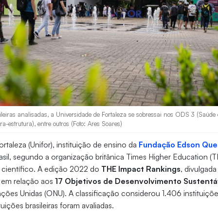
ileiras analisadas, a Universidade de Fortaleza se sobressai nos ODS 3 (Saúde
fra-estrutura), entre outros (Foto: Ares Soares)
rtaleza (Unifor), instituição de ensino da
Fundação Edson Que
sil, segundo a organização britânica Times Higher Education (T
 científico. A edição 2022 do
THE Impact Rankings
, divulgada
 em relação aos
17 Objetivos de Desenvolvimento Sustentá
ões Unidas (ONU). A classificação considerou 1.406 instituições
tuições brasileiras foram avaliadas.