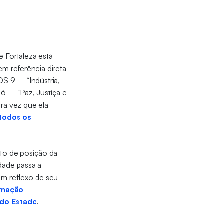
e Fortaleza está
m referência direta
S 9 – “Indústria,
6 – “Paz, Justiça e
ra vez que ela
todos os
to de posição da
idade passa a
um reflexo de seu
rmação
do Estado
.