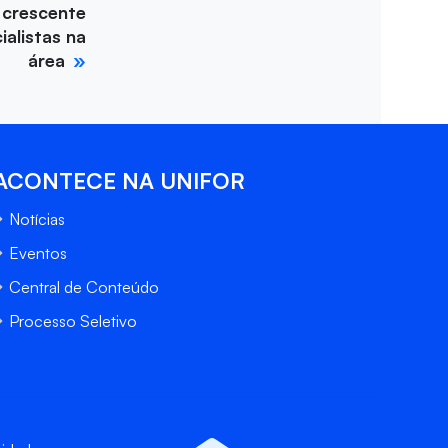
 crescente
alistas na
área
ACONTECE NA UNIFOR
Notícias
Eventos
Central de Conteúdo
Processo Seletivo