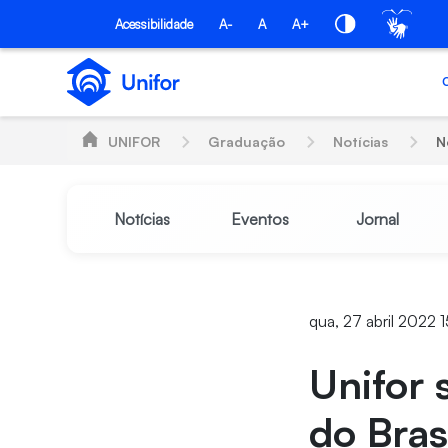
Pular para o Conteúdo principal
Acessibilidade
A-
A
A+
UNIFOR
Graduação
Notícias
N
Notícias
Eventos
Jornal
qua, 27 abril 2022 
Unifor 
do Bras