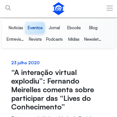
Pular para o Conteúdo principal
Notícias
Eventos
Jornal
Ebooks
Blog
Entrevistas
Revista
Podcasts
Mídias
Newsletter
23 julho 2020
“A interação virtual
explodiu”: Fernando
Meirelles comenta sobre
participar das “Lives do
Conhecimento”