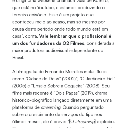
e dirigir uma websérie chamada ‘Sala de Roteiro’,
que está no Youtube, e estamos produzindo o
terceiro episódio. Esse é um projeto que
aconteceu meio ao acaso, mas só mesmo por
causa deste período onde todo mundo está em
casa”, conta.
Vale lembrar que o profissional é
um dos fundadores da O2 Filmes
, considerada a
maior produtora audiovisual independente do
Brasil.
A filmografia de Fernando Meirelles inclui títulos
como “Cidade de Deus” (2002)”, “O Jardineiro Fiel”
(2005) e “Ensaio Sobre a Cegueira” (2008). Seu
filme mais recente é “Dois Papas” (2019), drama
histórico-biográfico lançado diretamente em uma
plataforma de
streaming
. Quando perguntado
sobre o crescimento de serviços do tipo nos
últimos meses, ele é breve: “[O
streaming
] explodiu.