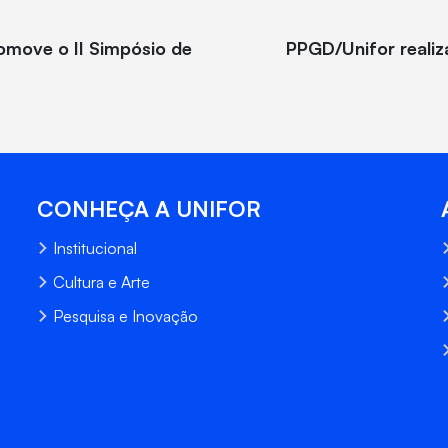
omove o II Simpósio de
PPGD/Unifor realiz
CONHEÇA A UNIFOR
Institucional
Cultura e Arte
Pesquisa e Inovação