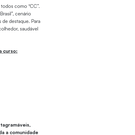
r todos como “CC”.
rasil”, cenário
s de destaque. Para
colhedor, saudável
a curso:
stagramáveis,
oda a comunidade