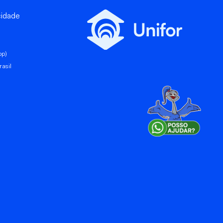
cidade
pp)
asil