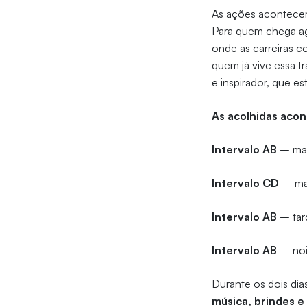
As ações acontec
Para quem chega ago
onde as carreiras c
quem já vive essa t
e inspirador, que e
As acolhidas acon
Intervalo AB
– ma
Intervalo CD
– man
Intervalo AB
– tar
Intervalo AB
– noi
Durante os dois di
música, brindes e