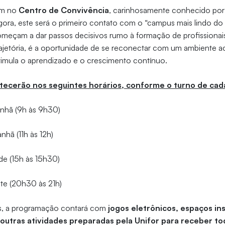
em no
Centro de Convivência
, carinhosamente conhecido po
ra, este será o primeiro contato com o “campus mais lindo do B
omeçam a dar passos decisivos rumo à formação de profissionai
rajetória, é a oportunidade de se reconectar com um ambiente a
stimula o aprendizado e o crescimento contínuo.
tecerão nos seguintes horários, conforme o turno de cad
nhã (9h às 9h30)
hã (11h às 12h)
de (15h às 15h30)
te (20h30 às 21h)
as, a programação contará com
jogos eletrônicos, espaços in
 outras atividades preparadas pela Unifor para receber t