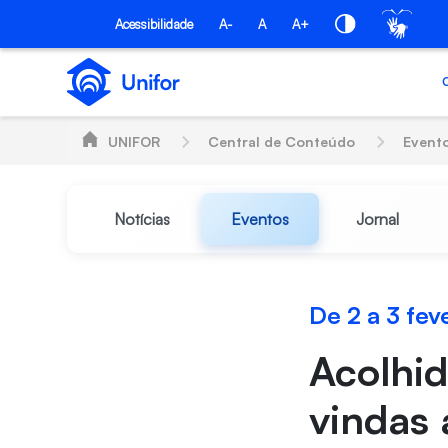
Pular para o Conteúdo principal
Acessibilidade
A-
A
A+
UNIFOR
Central de Conteúdo
Event
Notícias
Eventos
Jornal
De 2 a 3 fev
Acolhid
vindas 