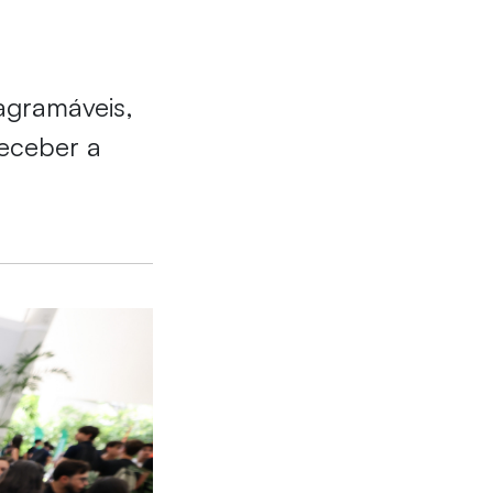
agramáveis,
receber a