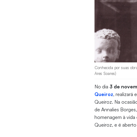
Conhecida por suas obra
Ares Soares)
No dia
3 de nove
Queiroz
, realizar
Queiroz. Na ocasiã
de Annalies Borges
homenagem à vida 
Queiroz, e é aberto