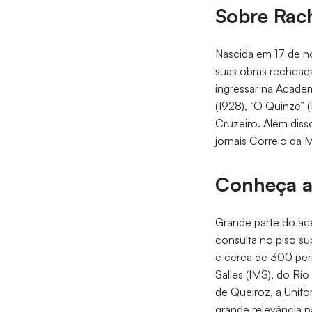
Sobre Rach
Nascida em 17 de no
suas obras recheadas
ingressar na Academ
(1928), “O Quinze”
Cruzeiro. Além disso
jornais Correio da 
Conheça a
Grande parte do ace
consulta no piso su
e cerca de 300 per
Salles (IMS), do Ri
de Queiroz, a Unifo
grande relevância pa