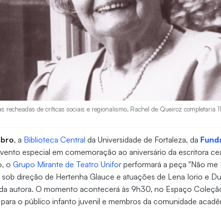
s recheadas de críticas sociais e regionalismo, Rachel de Queiroz completaria 
mbro
, a
Biblioteca Central
da Universidade de Fortaleza, da
Fund
á evento especial em comemoração ao aniversário da escritora c
o, o
Grupo Mirante de Teatro Unifor
performará a peça "Não me 
, sob direção de Hertenha Glauce e atuações de Lena Iorio e D
da autora. O momento acontecerá às 9h30, no Espaço Coleçã
 para o público infanto juvenil e membros da comunidade acadêm