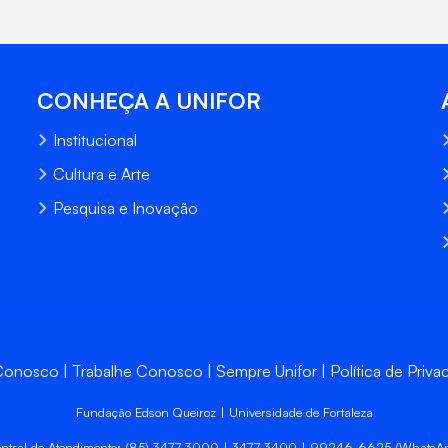
CONHEÇA A UNIFOR
Institucional
Cultura e Arte
Pesquisa e Inovação
 Conosco
Trabalhe Conosco
Sempre Unifor
Política de Priva
Fundação Edson Queiroz | Universidade de Fortaleza
ntral de Atendimento: (85) 3477-3000 | 3477-3400 | 99246-6625 (WhatsA