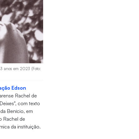
113 anos em 2023 (Foto:
ação Edson
earense Rachel de
Deixes", com texto
uda Benício, em
o Rachel de
ica da instituição.