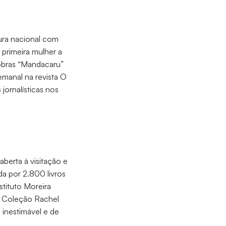
tura nacional com
 primeira mulher a
 obras “Mandacaru”
emanal na revista O
 jornalísticas nos
berta à visitação e
da por 2.800 livros
stituto Moreira
 a Coleção Rachel
 inestimável e de