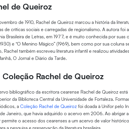
el de Queiroz
vembro de 1910, Rachel de Queiroz marcou a história da litera
 de críticas sociais e carregadas de regionalismo. A autora foi a
ia Brasileira de Letras, em 1977, e é muito conhecida por suas
 (1930) e “O Menino Mágico” (1969), bem como por sua coluna s
, Rachel também escreveu literatura infantil e realizou atividades
Manhã, O Jornal e Diário da Tarde.
 Coleção Rachel de Queiroz
rvo bibliográfico da escritora cearense Rachel de Queiroz está a
perior da Biblioteca Central da Universidade de Fortaleza. Forma
iódicos, a
Coleção Rachel de Queiroz
foi doada à Unifor pelo In
o de Janeiro, que havia adquirido o acervo em 2006. Ao abrigar
r permite o acesso dos cearenses a um acervo de valor histórico
ra a pesquisa e preservação da literatura brasileira.