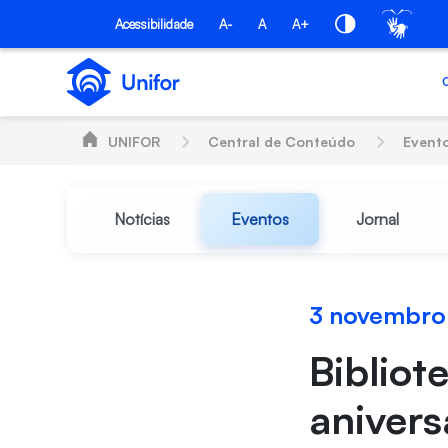
Pular para o Conteúdo principal
Acessibilidade
A-
A
A+
UNIFOR
Central de Conteúdo
Event
Notícias
Eventos
Jornal
3 novembro
Bibliot
anivers