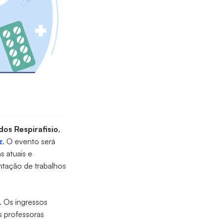
dos Respirafisio
,
z
. O evento será
s atuais e
entação de trabalhos
. Os ingressos
 professoras