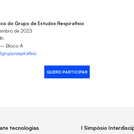
fico do Grupo de Estudos Respirafisio
ovembro de 2023
1h
3 – Bloco A
gruporespirafisio
QUERO PARTICIPAR
ate tecnologias
I Simpósio Interdisc