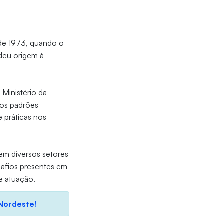
 de 1973, quando o
 deu origem à
 Ministério da
dos padrões
e práticas nos
 em diversos setores
safios presentes em
e atuação.
 Nordeste!