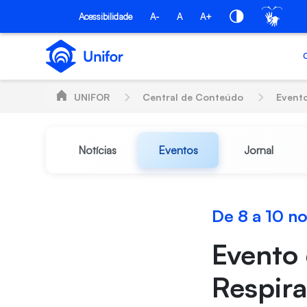
Pular para o Conteúdo principal
Acessibilidade
A-
A
A+
UNIFOR
Central de Conteúdo
Event
Notícias
Eventos
Jornal
De 8 a 10 
Evento
Respira