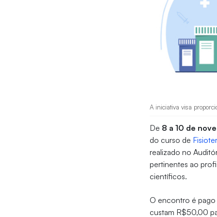
A iniciativa visa proporc
De
8 a 10 de nov
do curso de
Fisiote
realizado no Auditó
pertinentes ao profi
científicos.
O encontro é pago e
custam R$50,00 par