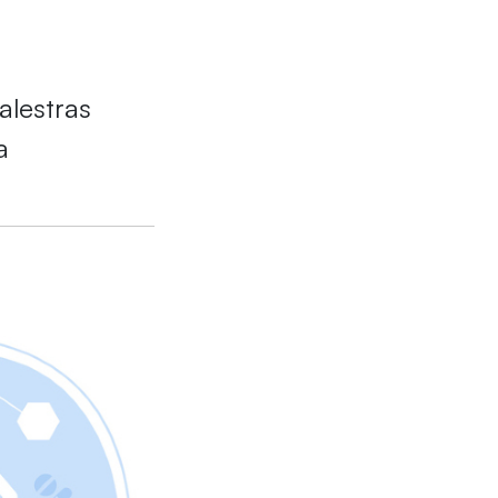
alestras
a