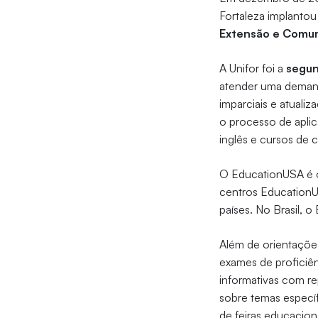
Fortaleza implanto
Extensão e Comun
A Unifor foi a
segun
atender uma demand
imparciais e atuali
o processo de apli
inglês e cursos de 
O EducationUSA é o
centros EducationU
países. No Brasil, 
Além de orientações
exames de proficiê
informativas com re
sobre temas específ
de feiras educaciona