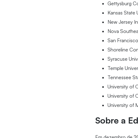
Gettysburg C
Kansas State U
New Jersey In
Nova Southeas
San Francisco
Shoreline Co
Syracuse Univ
Temple Univer
Tennessee Sta
University of 
University of
University of 
Sobre a E
Em dezembro de 201