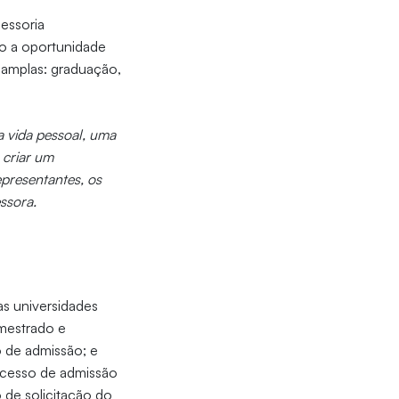
essoria
rão a oportunidade
o amplas: graduação,
a vida pessoal, uma
 criar um
representantes, os
essora.
as universidades
mestrado e
o de admissão; e
rocesso de admissão
 de solicitação do