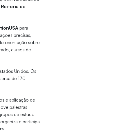
-Reitoria de
cationUSA
para
ações precisas,
ndo orientação sobre
rado, cursos de
stados Unidos. Os
cerca de 170
os e aplicação de
ove palestras
 grupos de estudo
organiza e participa
ra.