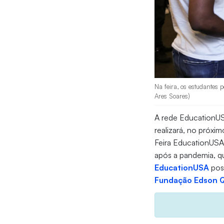
Na feira, os estudantes 
Ares Soares)
A rede EducationUS
realizará, no próxi
Feira EducationUSA 
após a pandemia, q
EducationUSA
poss
Fundação Edson 