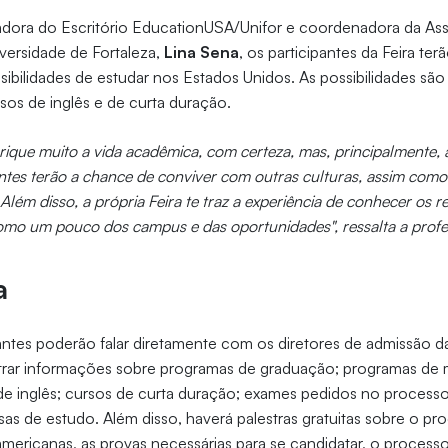
dora do Escritório EducationUSA/Unifor e coordenadora da Ass
iversidade de Fortaleza,
Lina Sena
, os participantes da Feira te
ibilidades de estudar nos Estados Unidos. As possibilidades sã
os de inglês e de curta duração.
nrique muito a vida acadêmica, com certeza, mas, principalmente, 
antes terão a chance de conviver com outras culturas, assim como
 Além disso, a própria Feira te traz a experiência de conhecer os 
omo um pouco dos campus e das oportunidades", ressalta a prof
ia
ipantes poderão falar diretamente com os diretores de admissão d
trar informações sobre programas de graduação; programas de 
de inglês; cursos de curta duração; exames pedidos no process
lsas de estudo. Além disso, haverá palestras gratuitas sobre o p
americanas, as provas necessárias para se candidatar, o processo