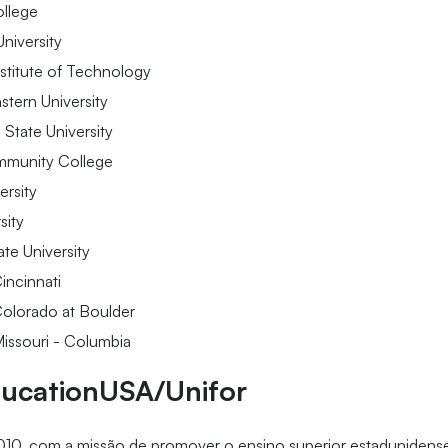
ollege
niversity
stitute of Technology
tern University
 State University
mmunity College
ersity
sity
te University
Cincinnati
 Colorado at Boulder
Missouri - Columbia
ducationUSA/Unifor
0, com a missão de promover o ensino superior estadunidense,