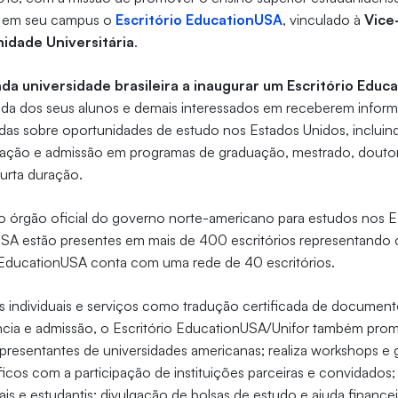
u em seu campus o
Escritório EducationUSA
, vinculado à
Vice
idade Universitária
.
da universidade brasileira a inaugurar um Escritório Edu
a dos seus alunos e demais interessados em receberem inform
zadas sobre oportunidades de estudo nos Estados Unidos, inclui
cação e admissão em programas de graduação, mestrado, douto
curta duração.
 órgão oficial do governo norte-americano para estudos nos E
SA estão presentes em mais de 400 escritórios representando 
o EducationUSA conta com uma rede de 40 escritórios.
 individuais e serviços como tradução certificada de document
ncia e admissão, o Escritório EducationUSA/Unifor também prom
presentantes de universidades americanas; realiza workshops e
icos com a participação de instituições parceiras e convidados; 
is e estudantis; divulgação de bolsas de estudo e ajuda financei