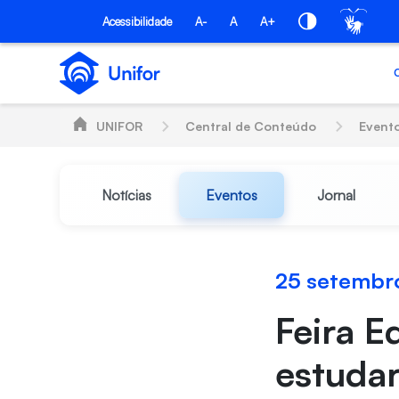
Pular para o Conteúdo principal
Acessibilidade
A-
A
A+
UNIFOR
Central de Conteúdo
Event
Notícias
Eventos
Jornal
25 setembr
Feira E
estudar