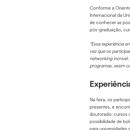
Conforme a Orienta
Internacional da Un
de conhecer as poss
pós-graduação, curs
"Essa experiência e
vez que os particip
networking
incrível.
programas, assim c
Experiênc
Na feira, os partic
presentes, e encon
doutorado; cursos 
possibilidade de bo
para universidades 