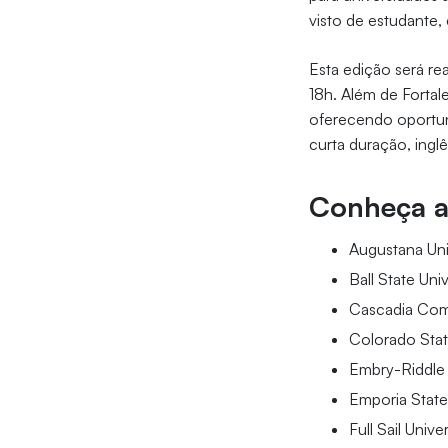
visto de estudante, 
Esta edição será re
18h. Além de Fortal
oferecendo oportun
curta duração, ingl
Conheça as
Augustana Uni
Ball State Univ
Cascadia Com
Colorado Stat
Embry-Riddle 
Emporia State
Full Sail Univer