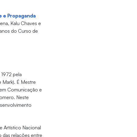
de e Propaganda
Sena, Kalu Chaves e
 anos do Curso de
1972 pela
e Mark). É Mestre
r em Comunicação e
Romero. Neste
esenvolvimento
 Artístico Nacional
o das relações entre