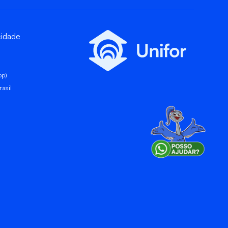
cidade
pp)
asil