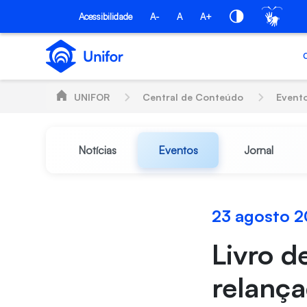
Pular para o Conteúdo principal
Acessibilidade
A-
A
A+
UNIFOR
Central de Conteúdo
Event
Notícias
Eventos
Jornal
23 agosto 2
Livro d
relança