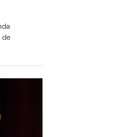
nda
 de