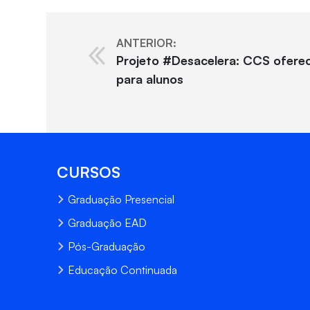
ANTERIOR:
Projeto #Desacelera: CCS oferec
para alunos
CURSOS
Graduação Presencial
Graduação EAD
Pós-Graduação
Educação Continuada