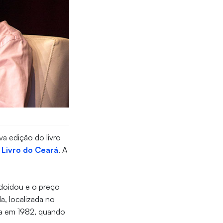
a edição do livro
o Livro do Ceará
. A
ndoidou e o preço
a, localizada no
nda em 1982, quando