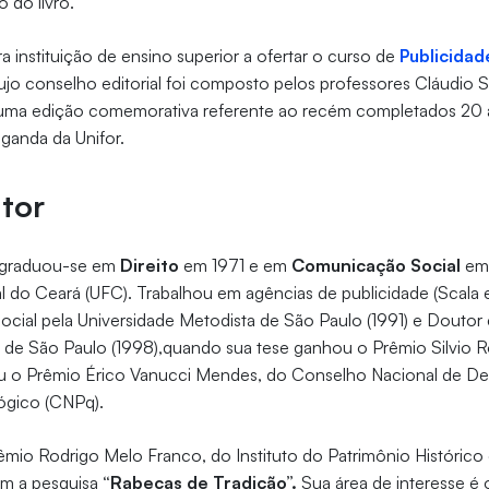
o do livro.
ira instituição de ensino superior a ofertar o curso de
Publicida
cujo conselho editorial foi composto pelos professores Cláudio 
é uma edição comemorativa referente ao recém completados 20
ganda da Unifor.
tor
o graduou-se em
Direito
em 1971 e em
Comunicação Social
em 
l do Ceará (UFC). Trabalhou em agências de publicidade (Scala 
ial pela Universidade Metodista de São Paulo (1991) e Douto
 de São Paulo (1998),quando sua tese ganhou o Prêmio Silvio 
 o Prêmio Érico Vanucci Mendes, do Conselho Nacional de D
lógico (CNPq).
mio Rodrigo Melo Franco, do Instituto do Patrimônio Histórico e
om a pesquisa
“Rabecas de Tradição”.
Sua área de interesse é 