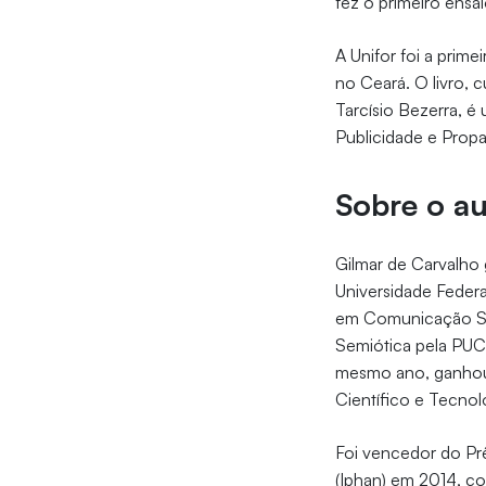
fez o primeiro ensai
A Unifor foi a prime
no Ceará. O livro, 
Tarcísio Bezerra, 
Publicidade e Propa
Sobre o au
Gilmar de Carvalh
Universidade Federa
em Comunicação Soc
Semiótica pela PUC
mesmo ano, ganhou
Científico e Tecno
Foi vencedor do Prê
(Iphan) em 2014, c