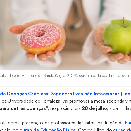
lizado pelo Ministério da Saúde (Vigitel 2019), dois em cada dez brasileiros est
de Doenças Crônicas Degenerativas não Infecciosas (Lad
e
da Universidade de Fortaleza, vai promover a mesa-redonda virt
 para outras doenças"
, no próximo dia
28 de julho
, a partir da
ta com a presença dos professores da Unifor, instituição da
Fu
aniele, do
curso de Educação Física
, Grayce Ellen, do
curso d