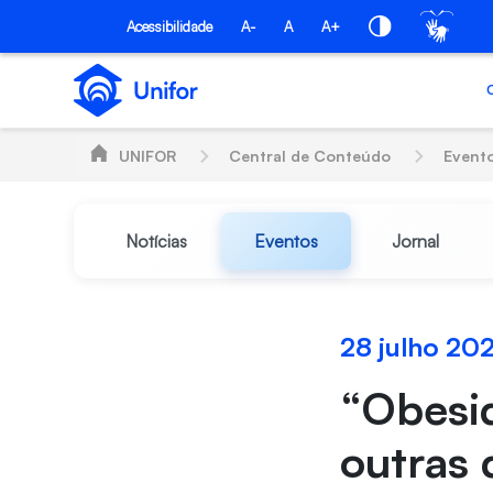
Pular para o Conteúdo principal
Acessibilidade
A-
A
A+
UNIFOR
Central de Conteúdo
Event
Notícias
Eventos
Jornal
28 julho 20
“Obesid
outras