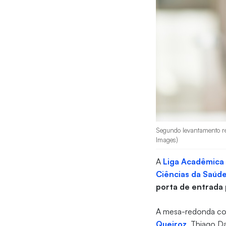
Segundo levantamento rea
Images)
A
Liga Acadêmica 
Ciências da Saúd
porta de entrada
A mesa-redonda con
Queiroz
, Thiago D