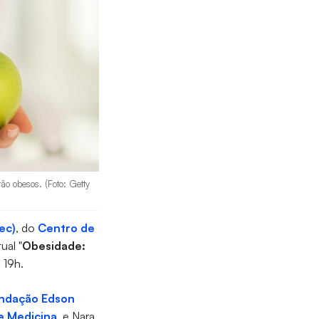
ão obesos. (Foto: Getty
ec)
, do
Centro de
ual "
Obesidade:
s 19h.
ndação Edson
e Medicina
, e Nara