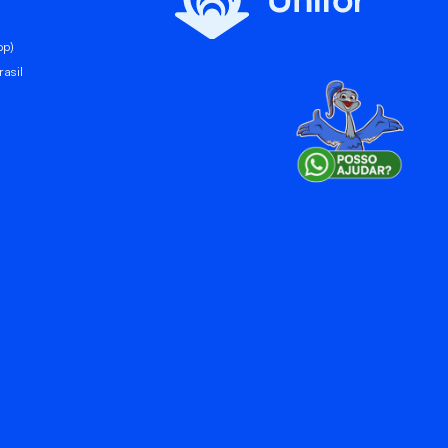
pp)
asil