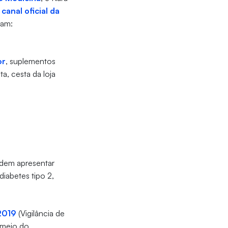
 canal oficial da
ram:
or
, suplementos
ta, cesta da loja
odem apresentar
iabetes tipo 2,
 2019
(Vigilância de
 meio do