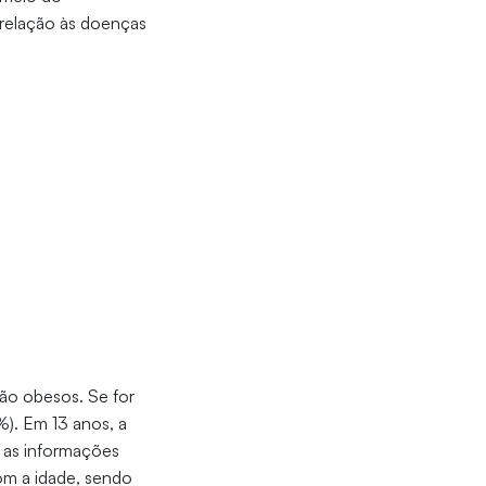
m relação às doenças
tão obesos. Se for
%). Em 13 anos, a
 as informações
om a idade, sendo