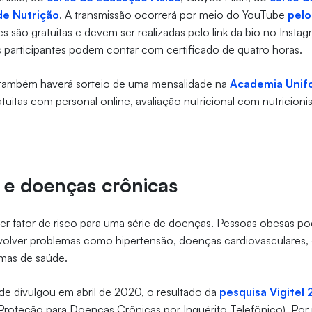
de Nutrição
. A transmissão ocorrerá por meio do YouTube
pelo
es são gratuitas e devem ser realizadas pelo link da bio no Instag
s participantes podem contar com certificado de quatro horas.
 também haverá sorteio de uma mensalidade na
Academia Unif
atuitas com personal online, avaliação nutricional com nutricionis
 e doenças crônicas
er fator de risco para uma série de doenças. Pessoas obesas p
olver problemas como hipertensão, doenças cardiovasculares, d
emas de saúde.
de divulgou em abril de 2020, o resultado da
pesquisa Vigitel
 Proteção para Doenças Crônicas por Inquérito Telefônico). Por