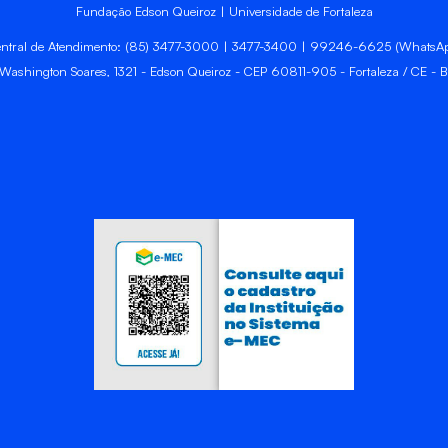
Fundação Edson Queiroz | Universidade de Fortaleza
ntral de Atendimento: (85) 3477-3000 | 3477-3400 | 99246-6625 (WhatsA
 Washington Soares, 1321 - Edson Queiroz - CEP 60811-905 - Fortaleza / CE - Br