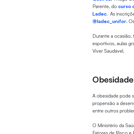
Parente, do
curso 
Ladec
. As inscriçõ
@ladec_unifor
. O
Durante a ocasião,
esportivos, aulas gr
Viver Saudável.
Obesidade
A obesidade pode s
propensão a desenv
entre outros probl
O Ministério da Saú
Fatores de Risco e