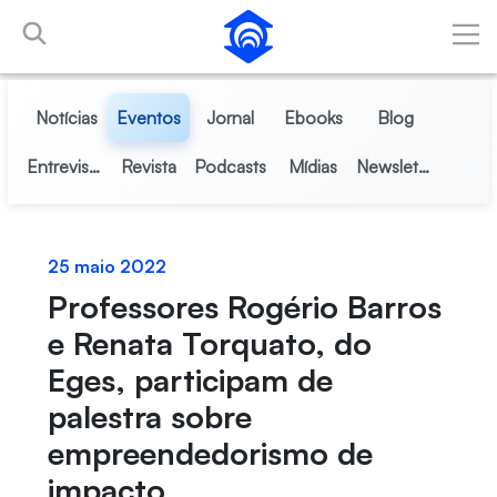
Pular para o Conteúdo principal
Notícias
Eventos
Jornal
Ebooks
Blog
Entrevistas
Revista
Podcasts
Mídias
Newsletter
25 maio 2022
Professores Rogério Barros
e Renata Torquato, do
Eges, participam de
palestra sobre
empreendedorismo de
impacto