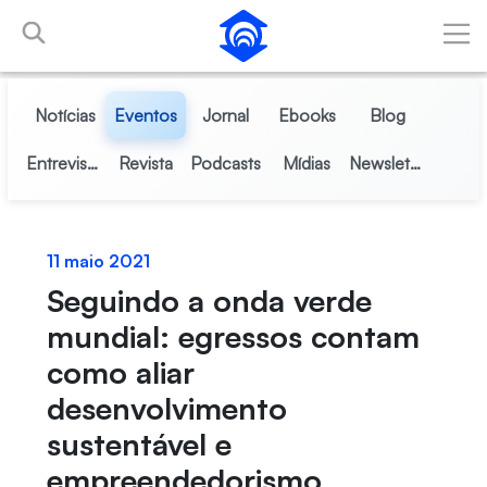
Pular para o Conteúdo principal
Notícias
Eventos
Jornal
Ebooks
Blog
Entrevistas
Revista
Podcasts
Mídias
Newsletter
11 maio 2021
Seguindo a onda verde
mundial: egressos contam
como aliar
desenvolvimento
sustentável e
empreendedorismo