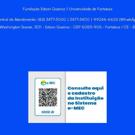
Fundação Edson Queiroz | Universidade de Fortaleza
ntral de Atendimento: (85) 3477-3000 | 3477-3400 | 99246-6625 (WhatsA
 Washington Soares, 1321 - Edson Queiroz - CEP 60811-905 - Fortaleza / CE - Br