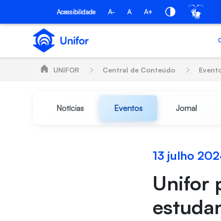
Pular para o Conteúdo principal
Acessibilidade
A-
A
A+
UNIFOR
Central de Conteúdo
Event
Notícias
Eventos
Jornal
13 julho 20
Unifor 
estudan