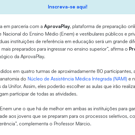
Inscreva-se aqui!
da em parceria com a
AprovaPlay
, plataforma de preparação onl
me Nacional do Ensino Médio (Enem) e vestibulares públicos e pr
duas instituições de referência em educação será um grande dif
mais preparados para ingressar no ensino superior”, afirma o
Pr
ógico da AprovaPlay.
ididos em quatro turmas de aproximadamente 80 participantes, a
e anatomia do
Núcleo de Assistência Médica Integrada (NAMI)
e n
da Unifor. Assim, eles poderão escolher as aulas que irão realiz
m participar de todas as atividades.
 Enem une o que há de melhor em ambas as instituições para gar
ade aos jovens que se preparam para os processos seletivos, c
eferência”, complementa o Professor Márcio.