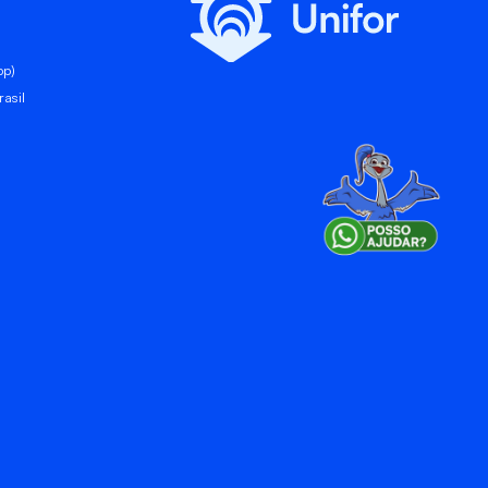
pp)
asil