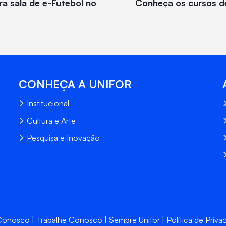
ra sala de e-Futebol no
Conheça os cursos de
CONHEÇA A UNIFOR
Institucional
Cultura e Arte
Pesquisa e Inovação
 Conosco
Trabalhe Conosco
Sempre Unifor
Política de Priva