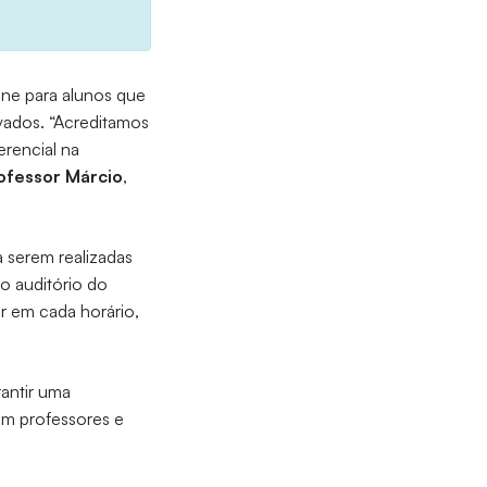
ine para alunos que
ivados. “Acreditamos
erencial na
ofessor Márcio
,
 serem realizadas
o auditório do
ar em cada horário,
antir uma
om professores e