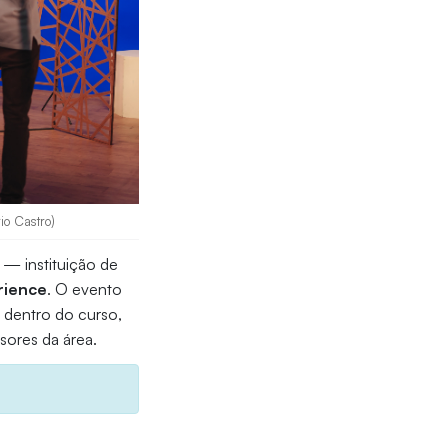
io Castro)
 — instituição de
rience
. O evento
a dentro do curso,
sores da área.