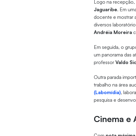
Logo na recepção, 
Jaguaribe
. Em uma
docente e mostrar a
diversos laboratório
Andréia Moreira
c
Em seguida, o grupo
um panorama das ati
professor
Valdo Si
Outra parada impor
trabalho na área au
(Labomídia)
, labo
pesquisa e desenvol
Cinema e A
Com
nota máxima 