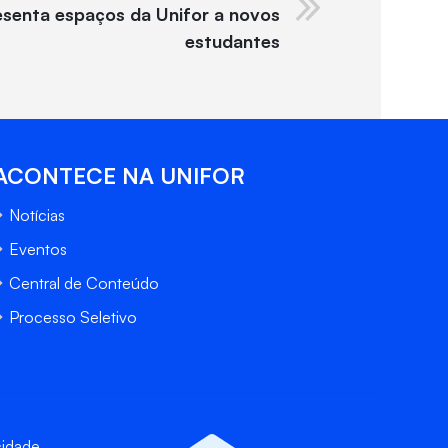
esenta espaços da Unifor a novos
estudantes
ACONTECE NA UNIFOR
Notícias
Eventos
Central de Conteúdo
Processo Seletivo
cidade