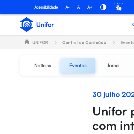
Pular para o Conteúdo principal
Acessibilidade
A-
A
A+
UNIFOR
Central de Conteúdo
Event
Notícias
Eventos
Jornal
30 julho 20
Unifor 
com in