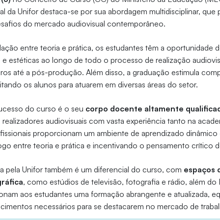
l da Unifor destaca-se por sua abordagem multidisciplinar, que 
desafios do mercado audiovisual contemporâneo.
lação entre teoria e prática, os estudantes têm a oportunidade 
s e estéticas ao longo de todo o processo de realização audiovis
ros até a pós-produção. Além disso, a graduação estimula com
tando os alunos para atuarem em diversas áreas do setor.
sucesso do curso é o seu
corpo docente altamente qualifica
 realizadores audiovisuais com vasta experiência tanto na acad
fissionais proporcionam um ambiente de aprendizado dinâmico e
o entre teoria e prática e incentivando o pensamento crítico d
da pela Unifor também é um diferencial do curso, com
espaços 
ráfica
, como estúdios de televisão, fotografia e rádio, além do
onam aos estudantes uma formação abrangente e atualizada, e
ecimentos necessários para se destacarem no mercado de trabal