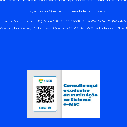
Fundação Edson Queiroz | Universidade de Fortaleza
ntral de Atendimento: (85) 3477-3000 | 3477-3400 | 99246-6625 (WhatsA
 Washington Soares, 1321 - Edson Queiroz - CEP 60811-905 - Fortaleza / CE - Br