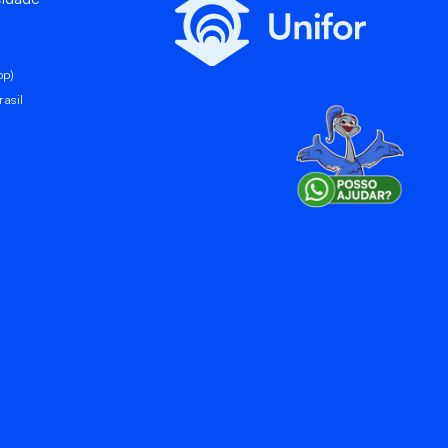
pp)
asil