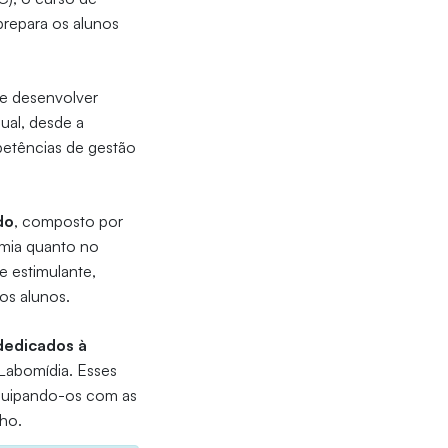
prepara os alunos
de desenvolver
ual, desde a
petências de gestão
do
, composto por
emia quanto no
 estimulante,
os alunos.
dedicados à
 Labomídia. Esses
quipando-os com as
ho.