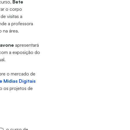
curso,
Bete
ntar o corpo
e visitas a
onde a professora
o na área.
cavone
apresentará
, com a exposição do
ual.
obre o mercado de
 Mídias Digitais
o os projetos de
), o curso de