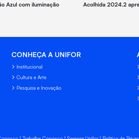
o Azul com iluminação
Acolhida 2024.2 apr
CONHEÇA A UNIFOR
Institucional
Cultura e Arte
Pesquisa e Inovação
 Conosco
Trabalhe Conosco
Sempre Unifor
Política de Priva