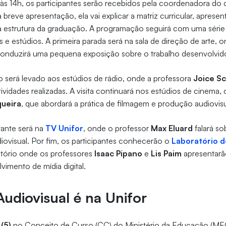
às 14h, os participantes serão recebidos pela coordenadora do 
 breve apresentação, ela vai explicar a matriz curricular, aprese
 estrutura da graduação. A programação seguirá com uma série d
s e estúdios. A primeira parada será na sala de direção de arte, 
onduzirá uma pequena exposição sobre o trabalho desenvolvid
 será levado aos estúdios de rádio, onde a professora
Joice S
vidades realizadas. A visita continuará nos estúdios de cinema
queira
, que abordará a prática de filmagem e produção audiovis
tante será na
TV Unifor
, onde o professor
Max Eluard
falará s
diovisual. Por fim, os participantes conhecerão o
Laboratório de
ratório onde os professores
Isaac Pipano
e
Lis Paim
apresentarã
vimento de mídia digital.
udiovisual é na Unifor
(5)
no Conceito de Curso (CC) do Ministério da Educação (MEC