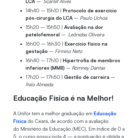
LCA
–
Scarlet Alves
14h40 – 15h10 |
Protocolo de exercício
pós-cirurgia do LCA
–
Paulo Uchoa
15h20 – 15h50 |
Avaliação na dor
patelofemoral
–
Leônidas Oliveira
16h00 – 16h30 |
Exercício físico na
gestação
–
Firmino Neto
16h40 – 17h10 |
Hipertrofia de membros
inferiores (MMII)
–
Romney Dantas
17h20 – 17h50 |
Gestão de carreira
–
Ítalo Almeida
Educação Física é na Melhor!
A Unifor tem a melhor graduação em
Educação
Física
do Ceará, de acordo com a avaliação
do Ministério da Educação (MEC). Em índice de 0 a
5, o curso possui nota 4 — a pontuação é obtida a