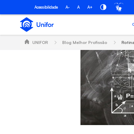
Pular para o Conteúdo principal
Acessibilidade
A-
A
A+
UNIFOR
Blog Melhor Profissão
Rotina de estu