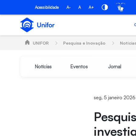
Pular para o Conteúdo principal
Acessibilidade
A-
A
A+
UNIFOR
Pesquisa e Inovação
Notícia
Notícias
Eventos
Jornal
seg, 5 janeiro 2026
Pesquis
investi