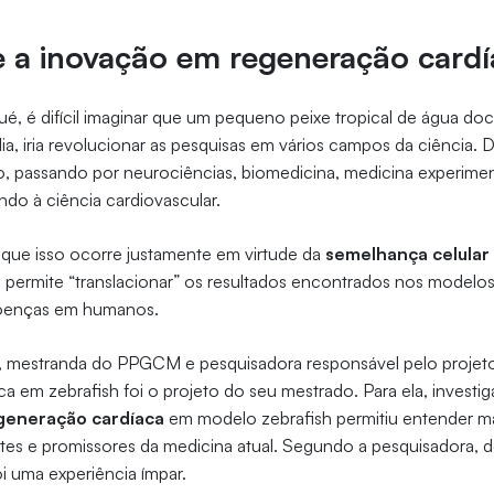
e a inovação em regeneração card
ué, é difícil imaginar que um pequeno peixe tropical de água doc
ndia, iria revolucionar as pesquisas em vários campos da ciência. D
, passando por neurociências, biomedicina, medicina experiment
do à ciência cardiovascular.
 que isso ocorre justamente em virtude da
semelhança celular
e permite “translacionar” os resultados encontrados nos modelos
doenças em humanos.
 mestranda do PPGCM e pesquisadora responsável pelo projeto,
a em zebrafish foi o projeto do seu mestrado. Para ela, investig
generação cardíaca
em modelo zebrafish permitiu entender m
tes e promissores da medicina atual. Segundo a pesquisadora, 
i uma experiência ímpar.