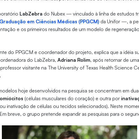
boratório
LabZebra
do Nubex — vinculado à linha de estudos tr
Graduação em Ciências Médicas (PPGCM)
da Unifor —, a pe
entação e os primeiros resultados de um modelo de regeneração
nte do PPGCM e coordenador do projeto, explica que a idéia sur
oordenadora do LabZebra,
Adriana Rolim
, após retornar de uma
professor visitante na The University of Texas Health Science Ce
.
 modelos hoje desenvolvidos na pesquisa se concentram em duas
iomiócitos
(células musculares do coração) e outra por
inativa
ou inativação de células ou tecidos selecionados). Neste moment
Em breve, o grupo pretende expandir as pesquisas para o segun