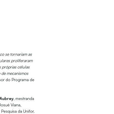
nco se tornariam as
lares proliferaram
 próprias células
ão de mecanismos
ssor do Programa de
 Aubrey
, mestranda
Josué Viana,
Pesquisa da Unifor.