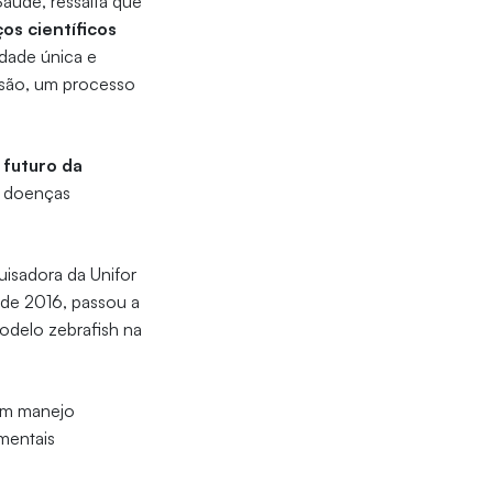
aúde, ressalta que
os científicos
idade única e
esão, um processo
 futuro da
s doenças
uisadora da Unifor
sde 2016, passou a
odelo zebrafish na
 em manejo
mentais