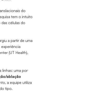
anslacionais do
squisa tem o intuito
 das células do
giu a partir de uma
 experiência
nter (UT Health),
 linhas: uma por
ção/ablação
o, a equipe utiliza
do tipo.