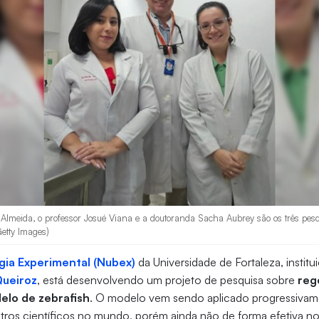
lmeida, o professor Josué Viana e a doutoranda Sacha Aubrey são os três pes
Getty Images)
gia Experimental (Nubex)
da Universidade de Fortaleza, institu
Queiroz
, está desenvolvendo um projeto de pesquisa sobre
reg
elo de zebrafish
. O modelo vem sendo aplicado progressivam
ros científicos no mundo, porém ainda não de forma efetiva no 