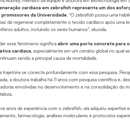
ha Aubrey, membro da equipe e doutora em Biotecnologia em S
eneração cardíaca em zebrafish representa um dos esforç
e promissores da Universidade
. “O zebrafish possui uma habil
capaz de regenerar completamente o tecido cardíaco após uma l
íferos adultos, incluindo os seres humanos”, elucida.
der esse fenômeno significa
abrir uma porta concreta para o
ativa cardíaca
, especialmente em um cenário global no qual a
ntinuam sendo a principal causa de mortalidade.
a trajetória se conecta profundamente com essa pesquisa. Pesq
da, a doutora trabalha há 11 anos com pesquisa científica e, de
sadoras envolvidas no desenvolvimento e na consolidação do m
taleza.
e anos de experiência com o zebrafish, ela adquiriu expertise
mento, farmacologia, análises moleculares e protocolos experi