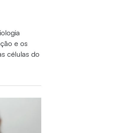
ologia
ação e os
s células do