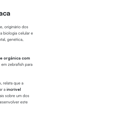
íaca
e, originário dos
a biologia celular e
al, genética,
 e orgânica com
 em zebrafish para
 relata que a
ar a
incrível
ais sobre um dos
desenvolver este