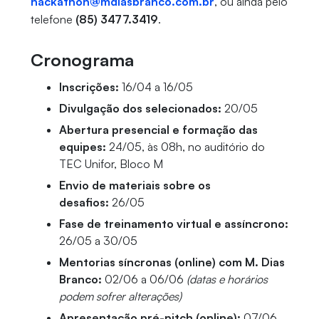
hackathon@mdiasbranco.com.br
, ou ainda pelo
telefone
(85) 3477.3419
.
Cronograma
Inscrições:
16/04 a 16/05
Divulgação dos selecionados:
20/05
Abertura presencial e formação das
equipes:
24/05, às 08h, no auditório do
TEC Unifor, Bloco M
Envio de materiais sobre os
desafios:
26/05
Fase de treinamento virtual e assíncrono:
26/05 a 30/05
Mentorias síncronas (online) com M. Dias
Branco:
02/06 a 06/06
(datas e horários
podem sofrer alterações)
Apresentação pré-pitch (online):
07/06