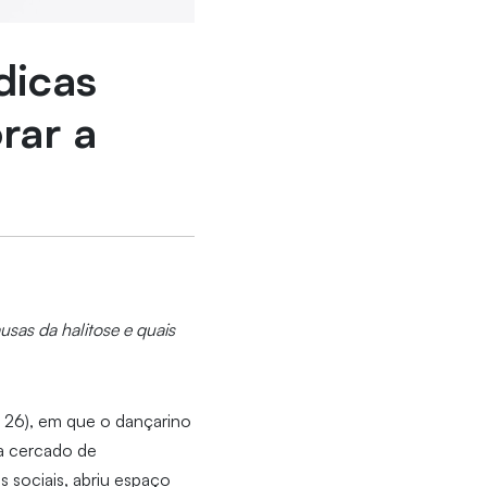
dicas
rar a
sas da halitose e quais
B 26), em que o dançarino
da cercado de
 sociais, abriu espaço