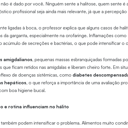
rta não é dado por você. Ninguém sente a halitose, quem sente é a
tico profissional seja ainda mais relevante, já que a percepção i
nte ligadas à boca, o professor explica que alguns casos de hal
s da garganta, especialmente na orofaringe. Inflamações como
 acúmulo de secreções e bactérias, o que pode intensificar o 
s amigdalianos
, pequenas massas esbranquiçadas formadas por
 que ficam retidos nas amígdalas e liberam cheiro forte. Em situ
eflexo de doenças sistêmicas, como
diabetes descompensad
s hepáticos
, o que reforça a importância de uma avaliação pro
com boa higiene bucal.
 e rotina influenciam no hálito
também podem intensificar o problema. Alimentos muito condi