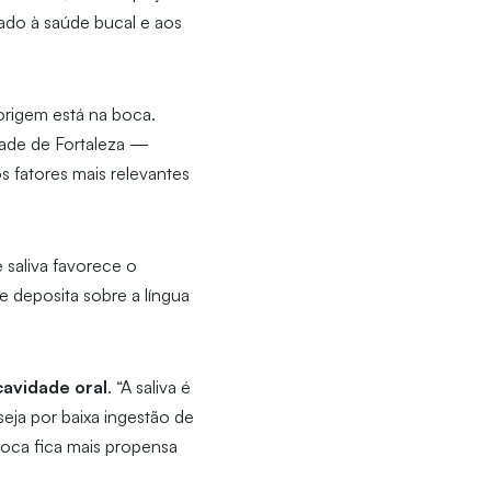
ado à saúde bucal e aos
origem está na boca.
dade de Fortaleza —
s fatores mais relevantes
e saliva favorece o
 deposita sobre a língua
cavidade oral
. “A saliva é
eja por baixa ingestão de
oca fica mais propensa