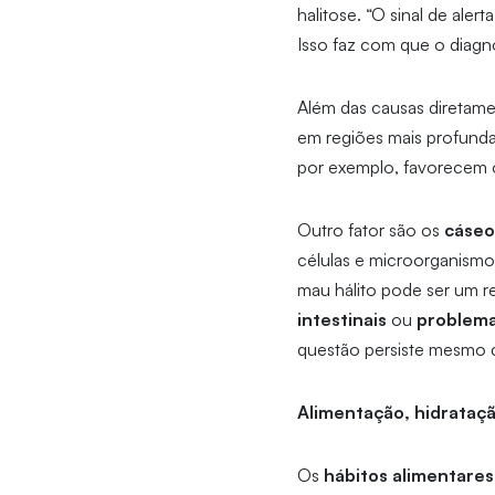
halitose. “O sinal de ale
Isso faz com que o diagnós
Além das causas diretame
em regiões mais profunda
por exemplo, favorecem o
Outro fator são os
cáseo
células e microorganismos
mau hálito pode ser um r
intestinais
ou
problema
questão persiste mesmo 
Alimentação, hidratação
Os
hábitos alimentares