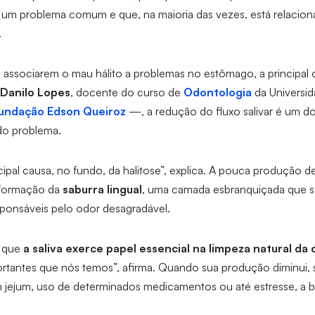
, um problema comum e que, na maioria das vezes, está relacion
.
 associarem o mau hálito a problemas no estômago, a principal 
Danilo Lopes
, docente do curso de
Odontologia
da Universi
undação Edson Queiroz
—, a redução do fluxo salivar é um do
do problema.
ncipal causa, no fundo, da halitose”, explica. A pouca produção d
 formação da
saburra lingual
, uma camada esbranquiçada que se
sponsáveis pelo odor desagradável.
a que
a saliva exerce papel essencial na limpeza natural da 
ortantes que nós temos”, afirma. Quando sua produção diminui, s
 jejum, uso de determinados medicamentos ou até estresse, a b