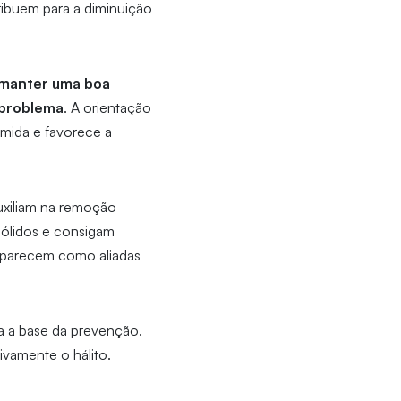
ribuem para a diminuição
manter uma boa
 problema
. A orientação
úmida e favorece a
uxiliam na remoção
sólidos e consigam
aparecem como aliadas
a a base da prevenção.
ivamente o hálito.