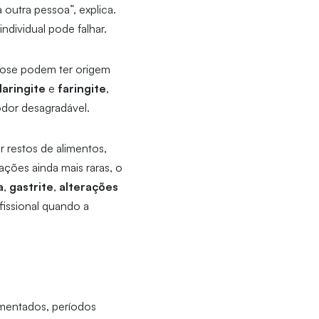
 outra pessoa”, explica.
ndividual pode falhar.
itose podem ter origem
laringite
e
faringite
,
odor desagradável.
 restos de alimentos,
ações ainda mais raras, o
a
,
gastrite
,
alterações
fissional quando a
mentados, períodos