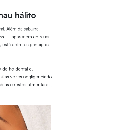
mau hálito
l. Além da saburra
ro
— aparecem entre as
 está entre os principais
 de fio dental e,
muitas vezes negligenciado
rias e restos alimentares,