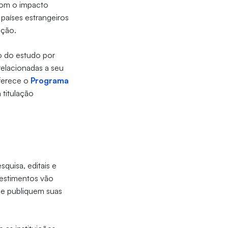
 com o impacto
países estrangeiros
ação.
o do estudo por
relacionadas a seu
oferece o
Programa
titulação
squisa, editais e
vestimentos vão
ue publiquem suas