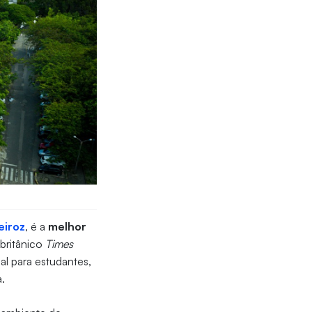
eiroz
, é a
melhor
britânico
Times
al para estudantes,
a.