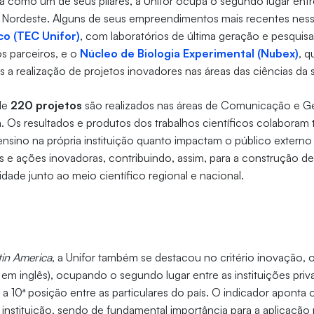
a como um de seus pilares, a Unifor ocupa o segundo lugar entre
e Nordeste. Alguns de seus empreendimentos mais recentes ness
o (TEC Unifor)
, com laboratórios de última geração e pesquis
os parceiros, e o
Núcleo de Biologia Experimental (Nubex)
, q
s a realização de projetos inovadores nas áreas das ciências da 
de
220 projetos
são realizados nas áreas de Comunicação e Ges
 Os resultados e produtos dos trabalhos científicos colaboram 
nsino na própria instituição quanto impactam o público externo
 e ações inovadoras, contribuindo, assim, para a construção d
idade junto ao meio científico regional e nacional.
tin America
, a Unifor também se destacou no critério inovação, o
, em inglês), ocupando o segundo lugar entre as instituições priv
 a 10ª posição entre as particulares do país. O indicador aponta
instituição, sendo de fundamental importância para a aplicação r