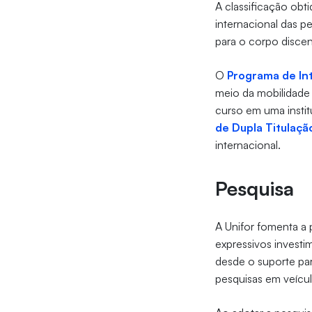
A classificação obt
internacional das p
para o corpo disce
O
Programa de In
meio da mobilidade 
curso em uma institu
de Dupla Titulaçã
internacional.
Pesquisa
A Unifor fomenta a p
expressivos investi
desde o suporte par
pesquisas em veícul