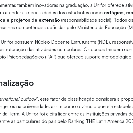
ramentas também inovadoras na graduação, a Unifor oferece ativ
ra atender as necessidades dos estudantes como
estágios, mo
fica e projetos de extensão
(responsabilidade social). Todos os
ase nas competências definidas pelo Ministério da Educação (
 Unifor possuem Núcleo Docente Estruturante (NDE), responsáv
estruturação das atividades curriculares. Os cursos também co
io Psicopedagógico (PAP) que oferece suporte metodológico 
nalização
ernational outlook
”, este fator de classificação considera a pro
angeiros na universidade, assim como o vínculo que ela estabel
r da Terra. A Unifor foi eleita líder entre as instituições privadas
 entre as particulares do país pelo Ranking THE Latin America 20