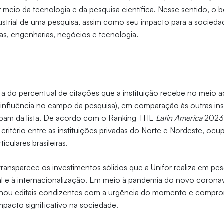
r meio da tecnologia e da pesquisa científica. Nesse sentido, o 
dustrial de uma pesquisa, assim como seu impacto para a socieda
ias, engenharias, negócios e tecnologia.
rata do percentual de citações que a instituição recebe no meio
a influência no campo da pesquisa), em comparação às outras ins
cipam da lista. De acordo com o Ranking THE
Latin America
2023,
e critério entre as instituições privadas do Norte e Nordeste, o
iculares brasileiras.
transparece os investimentos sólidos que a Unifor realiza em pes
al e à internacionalização. Em meio à pandemia do novo coronav
cionou editais condizentes com a urgência do momento e compro
impacto significativo na sociedade.