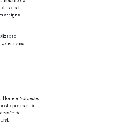
 ambiente de
ofissional,
m artigos
alização,
ença em suas
do Norte e Nordeste,
mposto por mais de
ervisão de
tural.