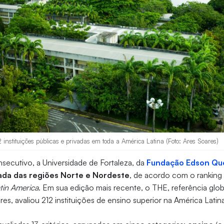
nstituições públicas e privadas em toda a América Latina (Foto: Ares Soares)
secutivo, a Universidade de Fortaleza, da
Fundação Edson Qu
ada das regiões Norte e Nordeste
, de acordo com o ranking 
tin America
. Em sua edição mais recente, o THE, referência glob
res, avaliou 212 instituições de ensino superior na América Latin