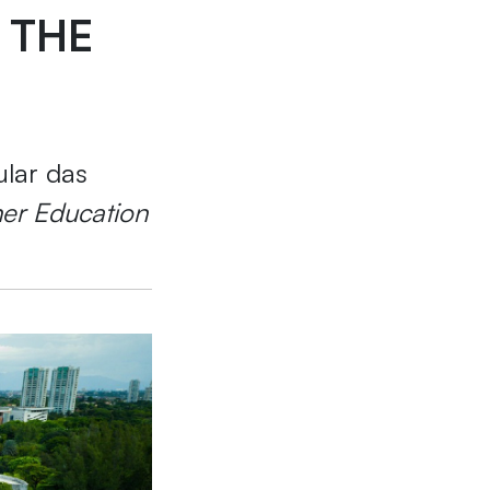
g THE
ular das
er Education