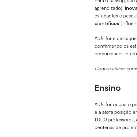
Para o ranking, são
aprendizado),
inov
estudantes e pesqui
científicos
(influên
A Unifor é destaque
confirmando os esfo
comunidades intern
Confira abaixo como
Ensino
A Unifor ocupa o pri
e a sexta posição e
1.000 professores,
centenas de projetos