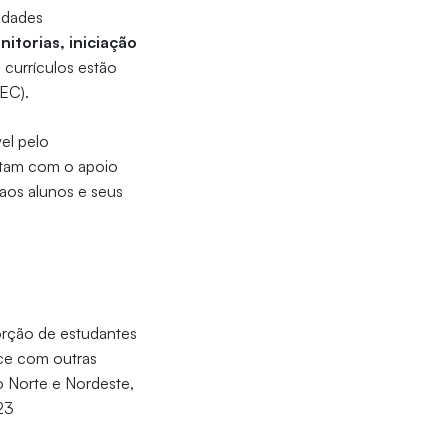
idades
nitorias, iniciação
 currículos estão
MEC).
el pelo
ntam com o apoio
aos alunos e seus
porção de estudantes
ece com outras
 do Norte e Nordeste,
23