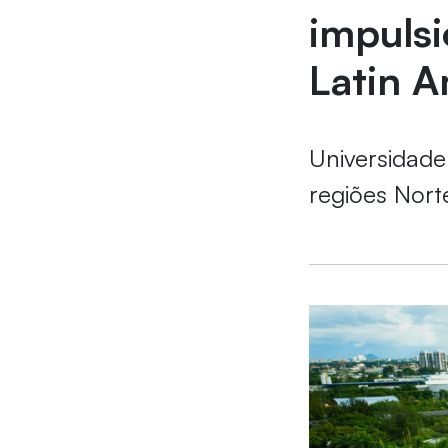
impuls
Latin 
Universidade 
regiões Nor