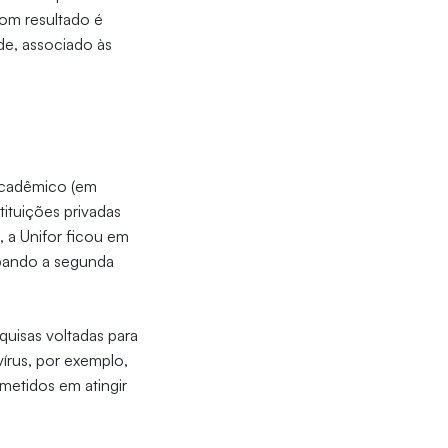
bom resultado é
de, associado às
 acadêmico (em
tituições privadas
 a Unifor ficou em
cupando a segunda
quisas voltadas para
írus, por exemplo,
metidos em atingir