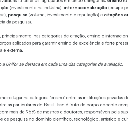
 avaliadas 13 critérios, agrupados em cinco categorias:
ensino
(o
ação
(investimento na indústria),
internacionalização
(equipe pr
sa),
pesquisa
(volume, investimento e reputação) e
citações
e
cia da pesquisa).
, principalmente, nas categorias de citação, ensino e internacion
rços aplicados para garantir ensino de excelência e forte pres
a e externa.
 a Unifor se destaca em cada uma das categorias de avaliação.
meiro lugar na categoria ‘ensino’ entre as instituições privadas 
ntre as particulares do Brasil. Isso é fruto de corpo docente co
 com mais de 96% de mestres e doutores, responsáveis pela sup
 de pesquisa no domínio científico, tecnológico, artístico e cul