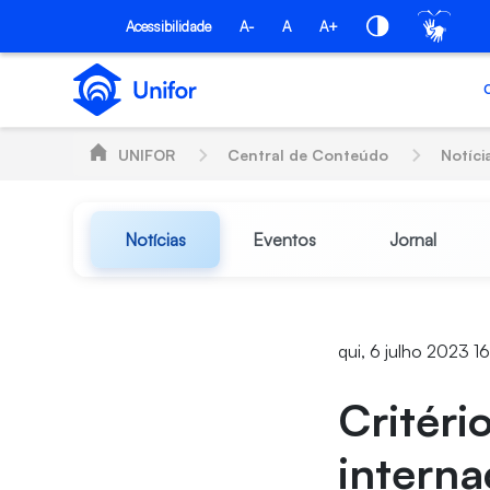
Pular para o Conteúdo principal
Acessibilidade
A-
A
A+
UNIFOR
Central de Conteúdo
Notíci
Notícias
Eventos
Jornal
qui, 6 julho 2023 16
Critéri
interna