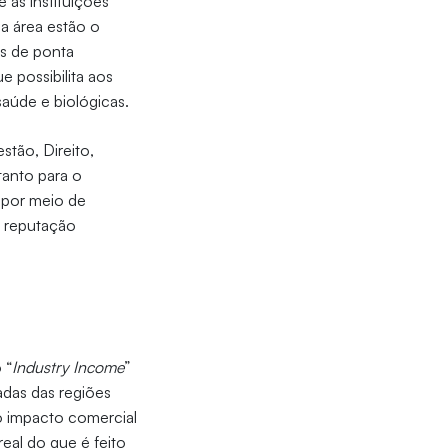
 as instituições
a área estão o
as de ponta
ue possibilita aos
saúde e biológicas.
tão, Direito,
tanto para o
 por meio de
e reputação
 “
Industry Income
”
adas das regiões
 o impacto comercial
eal do que é feito