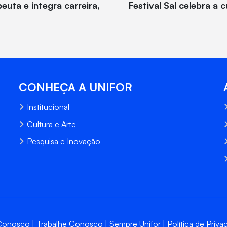
euta e integra carreira,
Festival Sal celebra a
CONHEÇA A UNIFOR
Institucional
Cultura e Arte
Pesquisa e Inovação
 Conosco
Trabalhe Conosco
Sempre Unifor
Política de Priva