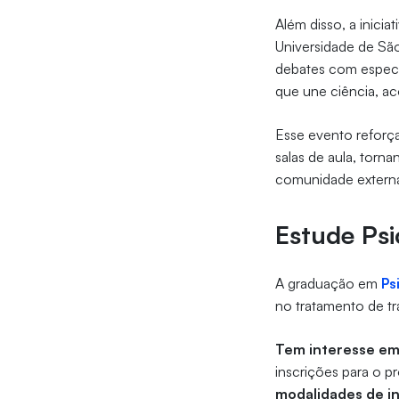
Além disso, a inici
Universidade de Sã
debates com especia
que une ciência, a
Esse evento reforç
salas de aula, torn
comunidade extern
Estude Psi
A graduação em
Ps
no tratamento de t
Tem interesse em
inscrições para o 
modalidades de i