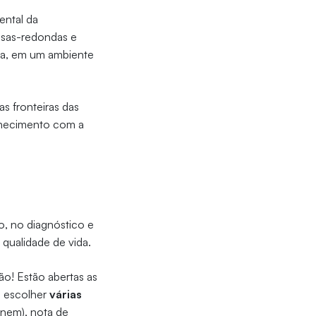
ental da
esas-redondas e
ica, em um ambiente
s fronteiras das
onhecimento com a
o, no diagnóstico e
qualidade de vida.
o! Estão abertas as
m escolher
várias
Enem), nota de