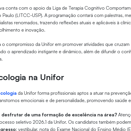
ativa conta com o apoio da Liga de Terapia Cognitivo Comportam
o Paulo (LITCC-USP). A programação contará com palestras, m
listas renomados, trazendo reflexões atuais e aplicáveis à clín
colhimento e inovação.
a o compromisso da Unifor em promover atividades que cruzam a
ando o aprendizado instigante e dinâmico, além de difundir o c
a.
cologia na Unifor
icologia
da Unifor forma profissionais aptos a atuar na prevençã
ranstornos emocionais e de personalidade, promovendo saúde e 
 desfrutar de uma formação de excelência na área?
Atençã
processo seletivo 2026.1 da Unifor. Os candidatos também pode
ngresso
: vestibular, nota do Exame Nacional do Ensino Médio (