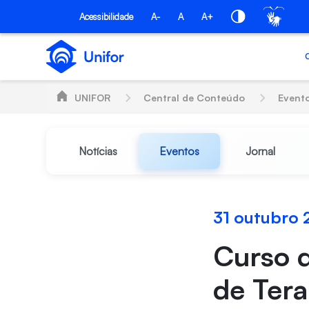
Pular para o Conteúdo principal
Acessibilidade
A-
A
A+
UNIFOR
Central de Conteúdo
Event
Notícias
Eventos
Jornal
31 outubro
Curso d
de Ter