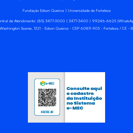
Fundação Edson Queiroz | Universidade de Fortaleza
ntral de Atendimento: (85) 3477-3000 | 3477-3400 | 99246-6625 (WhatsA
 Washington Soares, 1321 - Edson Queiroz - CEP 60811-905 - Fortaleza / CE - Br