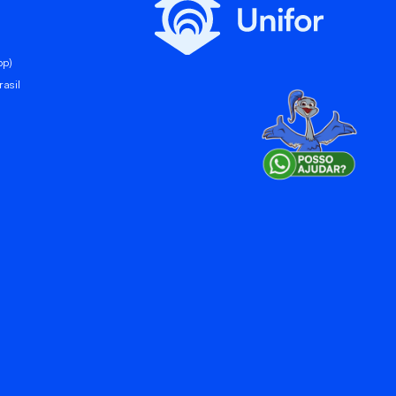
pp)
asil