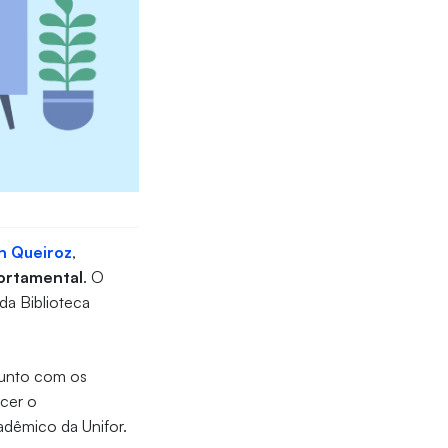
n Queiroz
,
ortamental
. O
da Biblioteca
junto com os
ecer o
adêmico da Unifor.