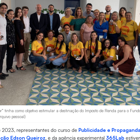
r” tinha como objetivo estimular a destinação do Imposto de Renda para o Fun
rquivo pessoal)
e 2023, representantes do curso de
Publicidade e Propagand
ção Edson Queiroz
, e da agência experimental
365Lab
estive