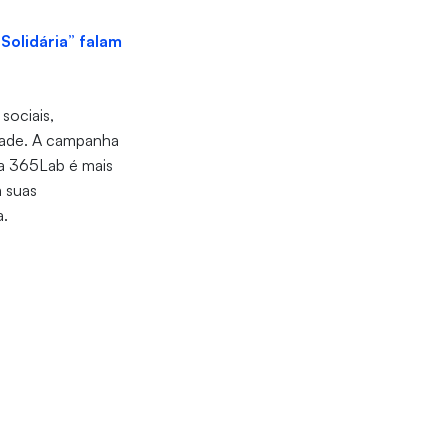
Solidária” falam
sociais,
idade. A campanha
ia 365Lab é mais
 suas
a.
s