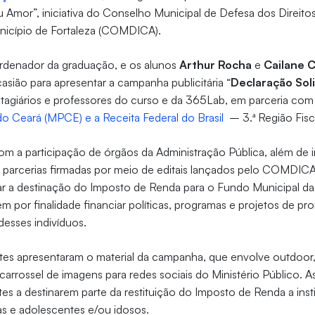
 Amor”, iniciativa do Conselho Municipal de Defesa dos Direito
nicípio de Fortaleza (COMDICA).
rdenador da graduação, e os alunos
Arthur Rocha
e
Cailane 
ião para apresentar a campanha publicitária “
Declaração Soli
stagiários e professores do curso e da 365Lab, em parceria co
o Ceará (MPCE) e a Receita Federal do Brasil
– 3.ª Região Fisc
 a participação de órgãos da Administração Pública, além de i
 parcerias firmadas por meio de editais lançados pelo COMDICA
lar a destinação do Imposto de Renda para o Fundo Municipal da
m por finalidade financiar políticas, programas e projetos de p
desses indivíduos.
tes apresentaram o material da campanha, que envolve outdoor, 
 carrossel de imagens para redes sociais do Ministério Público. 
ntes a destinarem parte da restituição do Imposto de Renda a inst
ças e adolescentes e/ou idosos.