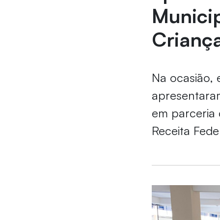
Municip
Crianç
Na ocasião, 
apresentaram
em parceria 
Receita Feder