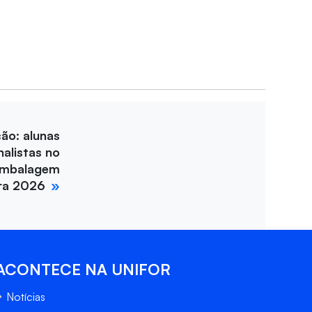
ção: alunas
nalistas no
Embalagem
ira 2026
ACONTECE NA UNIFOR
Notícias