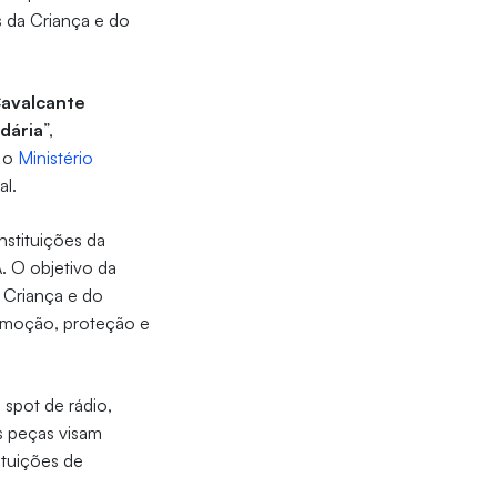
s da Criança e do
Cavalcante
dária
”,
m o
Ministério
al.
nstituições da
. O objetivo da
 Criança e do
romoção, proteção e
spot de rádio,
As peças visam
ituições de