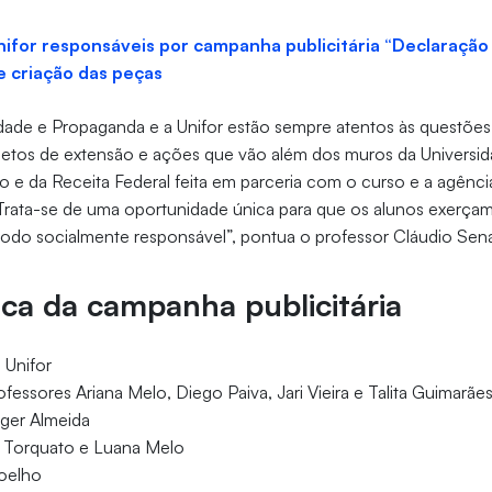
ifor responsáveis por campanha publicitária “Declaração 
e criação das peças
dade e Propaganda e a Unifor estão sempre atentos às questões 
ojetos de extensão e ações que vão além dos muros da Univers
co e da Receita Federal feita em parceria com o curso e a agênc
Trata-se de uma oportunidade única para que os alunos exerçam
do socialmente responsável”, pontua o professor Cláudio Sen
ica da campanha publicitária
 Unifor
essores Ariana Melo, Diego Paiva, Jari Vieira e Talita Guimarãe
oger Almeida
a Torquato e Luana Melo
Coelho