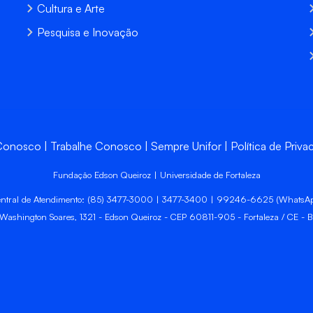
Cultura e Arte
Pesquisa e Inovação
 Conosco
Trabalhe Conosco
Sempre Unifor
Política de Priva
Fundação Edson Queiroz | Universidade de Fortaleza
ntral de Atendimento: (85) 3477-3000 | 3477-3400 | 99246-6625 (WhatsA
 Washington Soares, 1321 - Edson Queiroz - CEP 60811-905 - Fortaleza / CE - Br