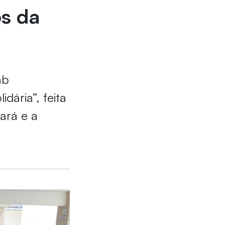
os da
ab
dária”, feita
ará e a