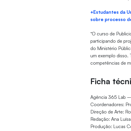
+Estudantes da Un
sobre processo d
“O curso de Publici
participando de pr
do Ministério Públi
um exemplo disso. 
competências de mo
Ficha técn
Agência 365 Lab –
Coordenadores: Prof
Direção de Arte: R
Redação: Ana Luís
Produção: Lucas 