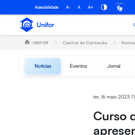
Pular para o Conteúdo principal
Acessibilidade
A-
A
A+
UNIFOR
Central de Conteúdo
Notíci
Notícias
Eventos
Jornal
ter, 16 maio 2023 1
Curso 
aprese