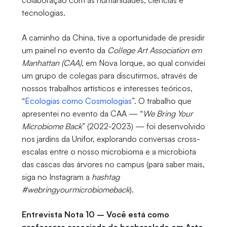
colaboração com as humanidades, ciências e
tecnologias.
A caminho da China, tive a oportunidade de presidir
um painel no evento da
College Art Association em
Manhattan (CAA)
, em Nova Iorque, ao qual convidei
um grupo de colegas para discutirmos, através de
nossos trabalhos artísticos e interesses teóricos,
“
Ecologias como Cosmologias
”. O trabalho que
apresentei no evento da CAA — “
We Bring Your
Microbiome Back
” (2022-2023) — foi desenvolvido
nos jardins da Unifor, explorando conversas cross-
escalas entre o nosso microbioma e a microbiota
das cascas das árvores no campus (para saber mais,
siga no Instagram a
hashtag
#webringyourmicrobiomeback
).
Entrevista Nota 10 – Você está como