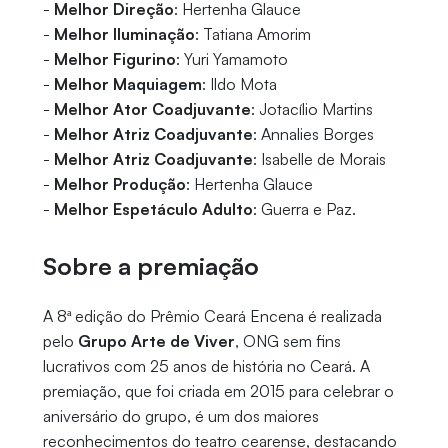
-
Melhor Direção
: Hertenha Glauce
-
Melhor Iluminação
: Tatiana Amorim
-
Melhor Figurino
: Yuri Yamamoto
-
Melhor Maquiagem
: Ildo Mota
-
Melhor Ator Coadjuvante
: Jotacílio Martins
-
Melhor Atriz Coadjuvante
: Annalies Borges
-
Melhor Atriz Coadjuvante
: Isabelle de Morais
-
Melhor Produção
: Hertenha Glauce
-
Melhor Espetáculo Adulto
: Guerra e Paz.
Sobre a premiação
A 8ª edição do Prêmio Ceará Encena é realizada
pelo
Grupo Arte de Viver
, ONG sem fins
lucrativos com 25 anos de história no Ceará. A
premiação, que foi criada em 2015 para celebrar o
aniversário do grupo, é um dos maiores
reconhecimentos do teatro cearense, destacando