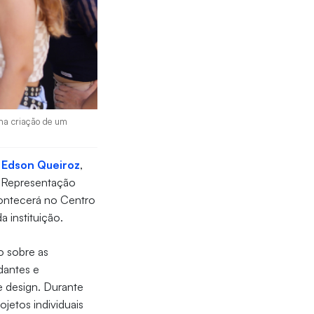
 na criação de um
 Edson Queiroz
,
de Representação
contecerá no Centro
a instituição.
o sobre as
dantes e
e design. Durante
ojetos individuais