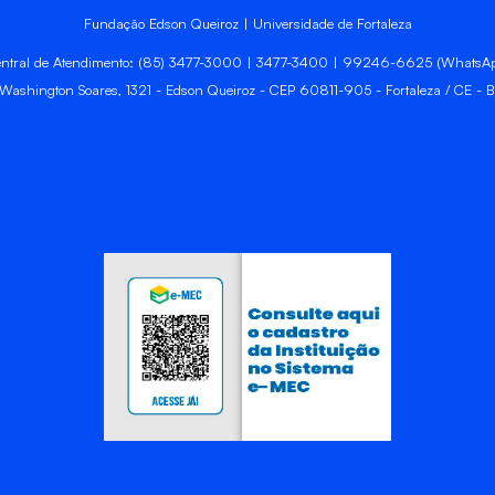
Fundação Edson Queiroz | Universidade de Fortaleza
ntral de Atendimento: (85) 3477-3000 | 3477-3400 | 99246-6625 (WhatsA
 Washington Soares, 1321 - Edson Queiroz - CEP 60811-905 - Fortaleza / CE - Br