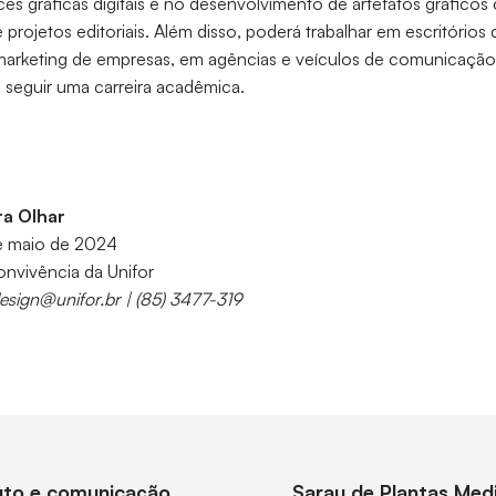
aces gráficas digitais e no desenvolvimento de artefatos gráfico
e projetos editoriais. Além disso, poderá trabalhar em escritórios 
arketing de empresas, em agências e veículos de comunicaçã
 seguir uma carreira acadêmica.
ra Olhar
de maio de 2024
onvivência da Unifor
esign@unifor.br | (85) 3477-319
luto e comunicação
Sarau de Plantas Med