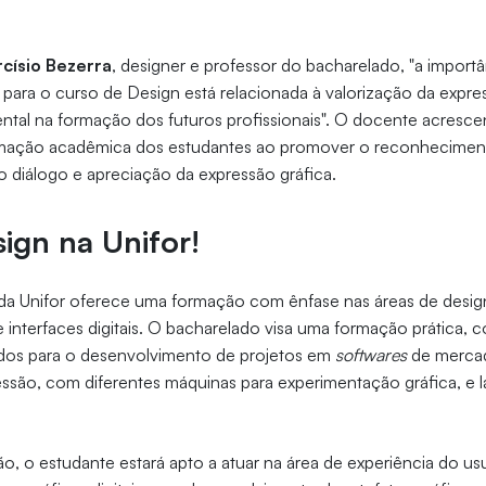
rcísio Bezerra
, designer e professor do bacharelado, "a import
a para o curso de Design está relacionada à valorização da expr
ntal na formação dos futuros profissionais". O docente acresc
ormação acadêmica dos estudantes ao promover o reconhecimen
 o diálogo e apreciação da expressão gráfica.
ign na Unifor!
da Unifor oferece uma formação com ênfase nas áreas de design
e interfaces digitais. O bacharelado visa uma formação prática, 
ados para o desenvolvimento de projetos em
softwares
de mercad
essão, com diferentes máquinas para experimentação gráfica, e l
ão, o estudante estará apto a atuar na área de experiência do usu