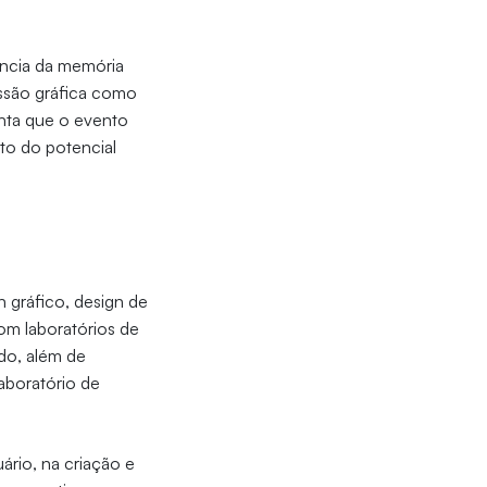
ância da memória
essão gráfica como
enta que o evento
to do potencial
 gráfico, design de
com laboratórios de
o, além de
aboratório de
ário, na criação e