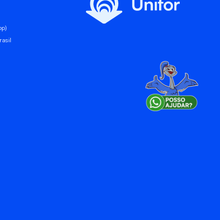
pp)
asil