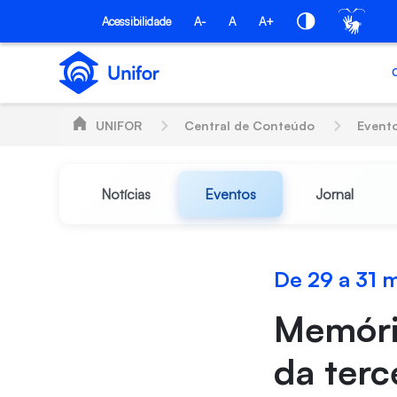
Pular para o Conteúdo principal
Acessibilidade
A-
A
A+
UNIFOR
Central de Conteúdo
Event
Notícias
Eventos
Jornal
De 29 a 31 
Memória
da terc