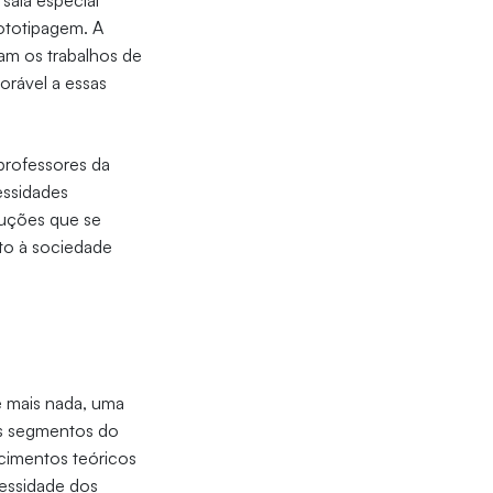
sala especial
rototipagem. A
aram os trabalhos de
orável a essas
professores da
essidades
oluções que se
nto à sociedade
e mais nada, uma
ês segmentos do
cimentos teóricos
essidade dos