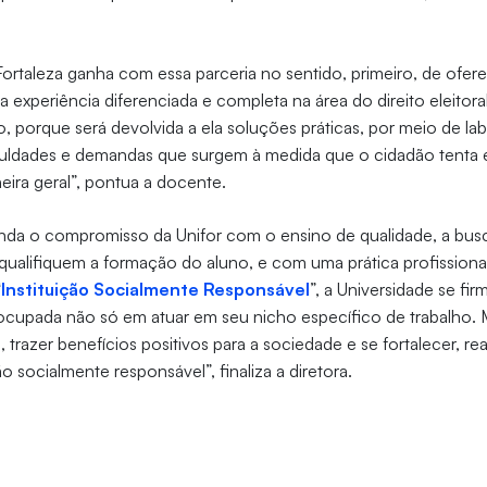
Fortaleza ganha com essa parceria no sentido, primeiro, de ofer
a experiência diferenciada e completa na área do direito eleitora
porque será devolvida a ela soluções práticas, por meio de lab
iculdades e demandas que surgem à medida que o cidadão tenta 
eira geral”, pontua a docente.
a ainda o compromisso da Unifor com o ensino de qualidade, a bus
ualifiquem a formação do aluno, e com uma prática profissional
“
Instituição Socialmente Responsável
”, a Universidade se fi
cupada não só em atuar em seu nicho específico de trabalho. M
trazer benefícios positivos para a sociedade e se fortalecer, reaf
 socialmente responsável”, finaliza a diretora.