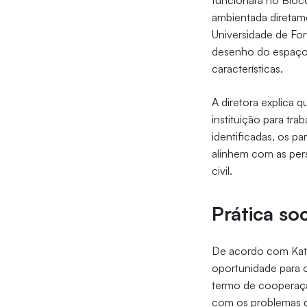
funcionará no Bloco
ambientada diretame
Universidade de Fort
desenho do espaço e
características.
A diretora explica 
instituição para tra
identificadas, os p
alinhem com as pers
civil.
Prática so
De acordo com Kathe
oportunidade para 
termo de cooperaçã
com os problemas q