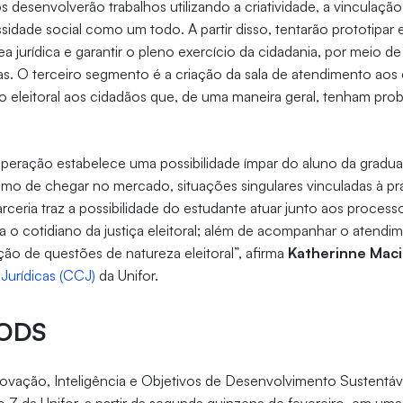
 desenvolverão trabalhos utilizando a criatividade, a vinculaç
sidade social como um todo. A partir disso, tentarão prototipar e
ea jurídica e garantir o pleno exercício da cidadania, por meio d
cas. O terceiro segmento é a criação da sala de atendimento aos e
o eleitoral aos cidadãos que, de uma maneira geral, tenham pro
peração estabelece uma possibilidade ímpar do aluno da gradu
smo de chegar no mercado, situações singulares vinculadas à prát
parceria traz a possibilidade do estudante atuar junto aos processo
ra o cotidiano da justiça eleitoral; além de acompanhar o atendi
ção de questões de natureza eleitoral”, afirma
Katherinne Maci
Jurídicas (CCJ)
da Unifor.
IODS
novação, Inteligência e Objetivos de Desenvolvimento Sustentáv