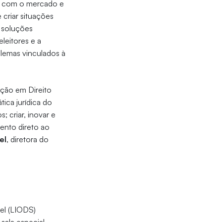
ão com o mercado e
 criar situações
e soluções
leitores e a
blemas vinculados à
ação em Direito
ica jurídica do
s; criar, inovar e
mento direto ao
el
, diretora do
el (LIODS)