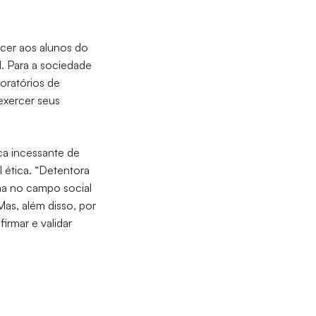
ecer aos alunos do
l. Para a sociedade
oratórios de
exercer seus
ca incessante de
 ética. “Detentora
rma no campo social
as, além disso, por
irmar e validar