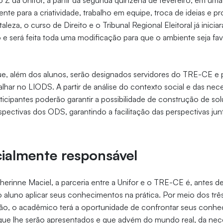
 Z da Unifor, a partir da segunda quinzena de fevereiro, em uma 
nte para a criatividade, trabalho em equipe, troca de ideias e p
aleza, o curso de Direito e o Tribunal Regional Eleitoral já inici
 será feita toda uma modificação para que o ambiente seja fav
que, além dos alunos, serão designados servidores do TRE-CE e 
balhar no LIODS. A partir de análise do contexto social e das nec
articipantes poderão garantir a possibilidade de construção de s
pectivas dos ODS, garantindo a facilitação das perspectivas ju
cialmente responsável
rinne Maciel, a parceria entre a Unifor e o TRE-CE é, antes d
o aluno aplicar seus conhecimentos na prática. Por meio dos tr
o, o acadêmico terá a oportunidade de confrontar seus conhe
ue lhe serão apresentados e que advém do mundo real, da nec