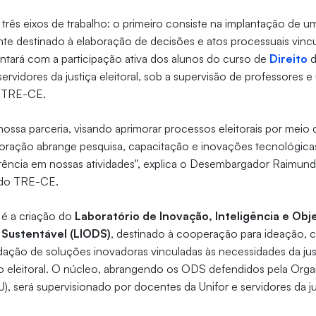
rês eixos de trabalho: o primeiro consiste na implantação de u
nte destinado à elaboração de decisões e atos processuais vincu
contará com a participação ativa dos alunos do curso de
Direito
d
vidores da justiça eleitoral, sob a supervisão de professores e
o TRE-CE.
nossa parceria, visando aprimorar processos eleitorais por meio 
oração abrange pesquisa, capacitação e inovações tecnológic
arência em nossas atividades", explica o Desembargador Raimun
 do TRE-CE.
 é a criação do
Laboratório de Inovação, Inteligência e Obj
Sustentável (LIODS)
, destinado à cooperação para ideação, c
dação de soluções inovadoras vinculadas às necessidades da justi
to eleitoral. O núcleo, abrangendo os ODS defendidos pela Org
, será supervisionado por docentes da Unifor e servidores da jus