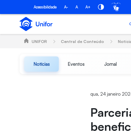
Pular para o Conteúdo principal
Acessibilidade
A-
A
A+
UNIFOR
Central de Conteúdo
Notíci
Notícias
Eventos
Jornal
qua, 24 janeiro 202
Parceri
benefic