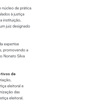
m núcleo de prática
lados à justiça
a instituição,
 um juiz designado
da expertise
as, promovendo a
do Nonato Silva
etivos de
riação,
ça eleitoral e
anização das
tiça eleitoral.