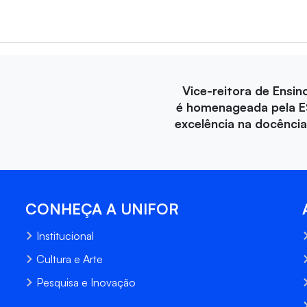
Vice-reitora de Ensin
é homenageada pela E
excelência na docência 
CONHEÇA A UNIFOR
Institucional
Cultura e Arte
Pesquisa e Inovação