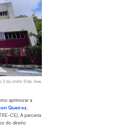
co Z da Unifor (Foto: Ares
omo aprimorar a
son Queiroz
,
TRE-CE). A parceria
po do direito