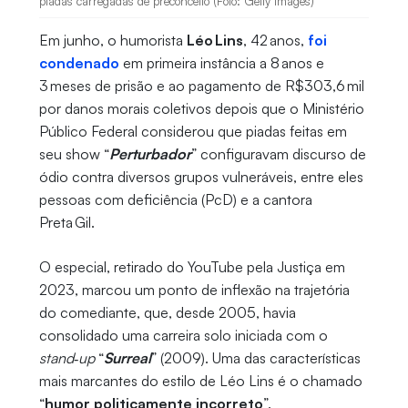
piadas carregadas de preconceito (Foto: Getty Images)
Em junho, o humorista
Léo Lins
, 42 anos,
foi
condenado
em primeira instância a 8 anos e
3 meses de prisão e ao pagamento de R$303,6 mil
por danos morais coletivos depois que o Ministério
Público Federal considerou que piadas feitas em
seu show “
Perturbador
” configuravam discurso de
ódio contra diversos grupos vulneráveis, entre eles
pessoas com deficiência (PcD) e a cantora
Preta Gil.
O especial, retirado do YouTube pela Justiça em
2023, marcou um ponto de inflexão na trajetória
do comediante, que, desde 2005, havia
consolidado uma carreira solo iniciada com o
stand‑up
“
Surreal
” (2009). Uma das características
mais marcantes do estilo de Léo Lins é o chamado
“
humor politicamente incorreto
”.