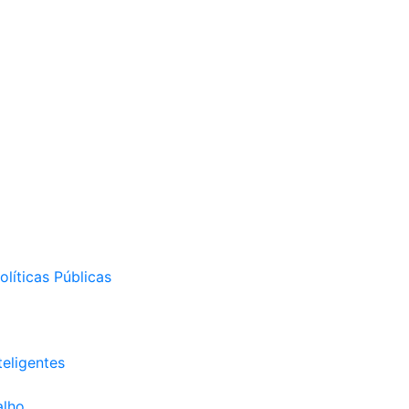
líticas Públicas
eligentes
alho