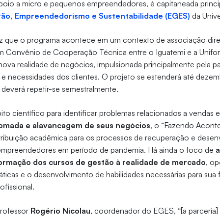
a apoio a micro e pequenos empreendedores, é capitaneada princ
stão, Empreendedorismo e Sustentabilidade (EGES)
da Univ
vez que o programa acontece em um contexto de associação dir
m Convênio de Cooperação Técnica entre o Iguatemi e a Unifor
nova realidade de negócios, impulsionada principalmente pela p
e necessidades dos clientes. O projeto se estenderá até dezem
 deverá repetir-se semestralmente.
ito científico para identificar problemas relacionados a venda
tomada e alavancagem de seus negócios
, o “Fazendo Acont
tribuição acadêmica para os processos de recuperação e desen
empreendedores em período de pandemia. Há ainda o foco de
a
formação dos cursos de gestão à realidade de mercado
, o
ráticas e o desenvolvimento de habilidades necessárias para sua
fissional.
rofessor
Rogério Nicolau
, coordenador do EGES, “[a parceria] 