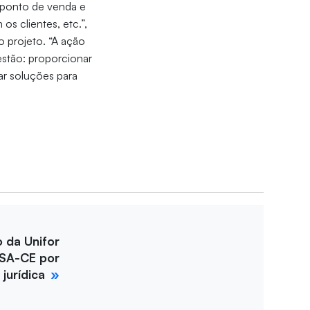
o ponto de venda e
os clientes, etc.”,
o projeto. “A ação
estão: proporcionar
ar soluções para
o da Unifor
SA-CE por
jurídica