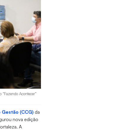
do “Fazendo Acontecer”
e Gestão (CCG)
da
ugurou nova edição
ortaleza. A