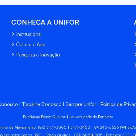
CONHEÇA A UNIFOR
Institucional
Cultura e Arte
Pesquisa e Inovação
 Conosco
Trabalhe Conosco
Sempre Unifor
Política de Priva
Fundação Edson Queiroz | Universidade de Fortaleza
ntral de Atendimento: (85) 3477-3000 | 3477-3400 | 99246-6625 (WhatsA
 Washington Soares, 1321 - Edson Queiroz - CEP 60811-905 - Fortaleza / CE - Br