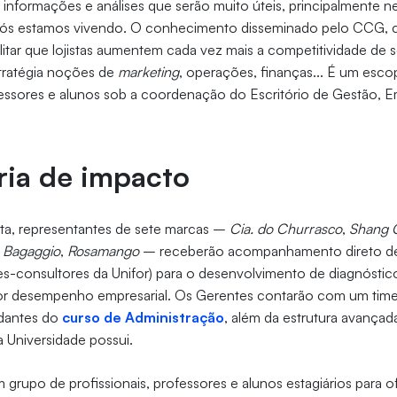
de informações e análises que serão muito úteis, principalmente 
ós estamos vivendo. O conhecimento disseminado pelo CCG, 
ilitar que lojistas aumentem cada vez mais a competitividade de 
tratégia noções de
marketing
, operações, finanças... É um esc
fessores e alunos sob a coordenação do Escritório de Gestão,
ria de impacto
ta, representantes de sete marcas –
Cia. do Churrasco
,
Shang C
,
Bagaggio
,
Rosamango
– receberão acompanhamento direto de
es-consultores da Unifor) para o desenvolvimento de diagnóstic
r desempenho empresarial. Os Gerentes contarão com um time
udantes do
curso de Administração
, além da estrutura avançad
 Universidade possui.
grupo de profissionais, professores e alunos estagiários para 