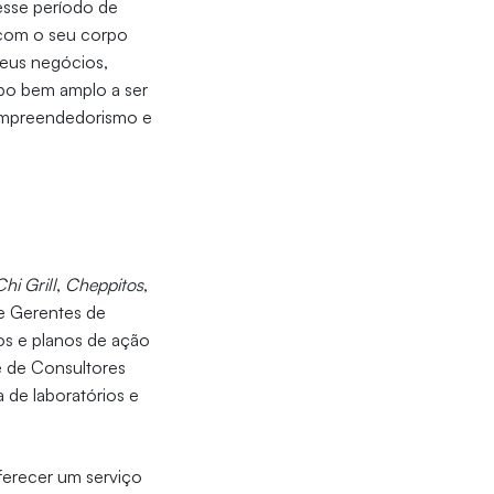
nesse período de
com o seu corpo
seus negócios,
opo bem amplo a ser
 Empreendedorismo e
hi Grill
,
Cheppitos
,
 Gerentes de
os e planos de ação
 de Consultores
a de laboratórios e
oferecer um serviço