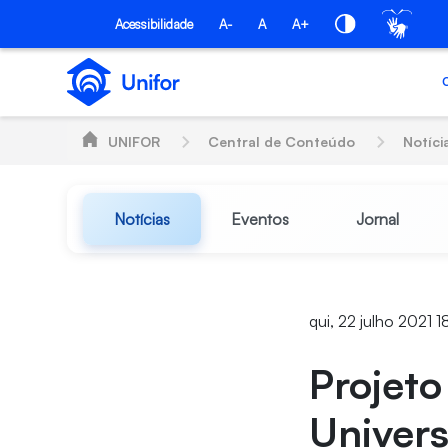
Pular para o Conteúdo principal
Acessibilidade
A-
A
A+
UNIFOR
Central de Conteúdo
Notíci
Notícias
Eventos
Jornal
qui, 22 julho 2021 1
Projet
Univers