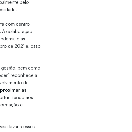
ipalmente pelo
ersidade.
eta com centro
. A colaboração
andemia e as
bro de 2021 e, caso
s e gestão, bem como
ecer” reconhece a
volvimento de
proximar as
portunizando aos
 formação e
visa levar a esses