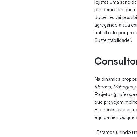
lojistas uma série 
pandemia em que n
docente, vai possib
agregando à sua es
trabalhado por pro
Sustentabilidade”.
Consulto
Na dinâmica propos
Morana
,
Mahogany
Projetos (professor
que prevejam melho
Especialistas e est
equipamentos que a
“Estamos unindo um 