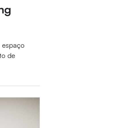
ing
o espaço
to de