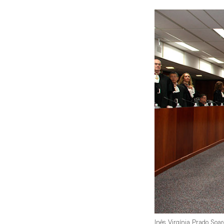
Inês Virgínia Prado Soa