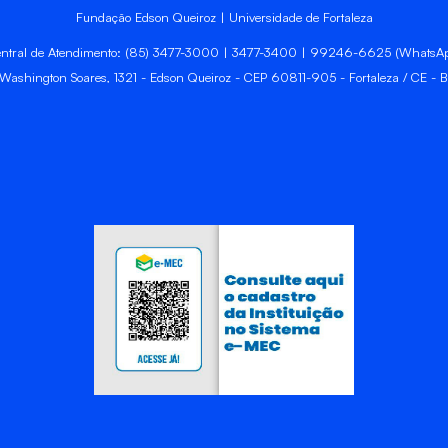
Fundação Edson Queiroz | Universidade de Fortaleza
ntral de Atendimento: (85) 3477-3000 | 3477-3400 | 99246-6625 (WhatsA
 Washington Soares, 1321 - Edson Queiroz - CEP 60811-905 - Fortaleza / CE - Br