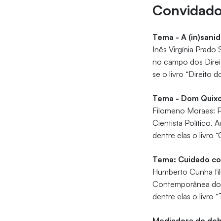
Convidad
Tema - A (in)sani
Inês Virgínia Prado
no campo dos Direit
se o livro “Direito 
Tema - Dom Quixot
Filomeno Moraes: P
Cientista Político. 
dentre elas o livro 
Tema: Cuidado co
Humberto Cunha fil
Contemporânea dos D
dentre elas o livro “
Mediadora do de