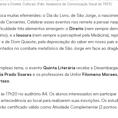
nos e Direitos Culturais (Foto: Assessoria de Comunicação Social do TRF3)
voca muitas efemérides: o Dia do Livro, de São Jorge, o nascim
 de Cervantes. Celebrar esses eventos nos remete a pensar naqu
iculdade três elementos emergem: o
Direito
(nem sempre demo
imo), e a
loucura
(nem sempre a perceptível pela Medicina), rep
 e de Dom Quixote, pela depreciação do saber em nosso país e 
esentados no combate metafórico de São Jorge em face ao dragão
complexo tema, o evento
Quinta Literária
recebe a Desembargado
nia Prado Soares
e os professores da Unifor
Filomeno Moraes
rtaxo
.
o às 17h20 no auditório A4. Os alunos interessados em participa
ntecedência ao local para realizarem suas inscrições. Os estu
rão certificado válido como Atividade Complementar (2 pontos 