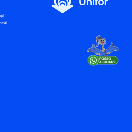
pp)
asil