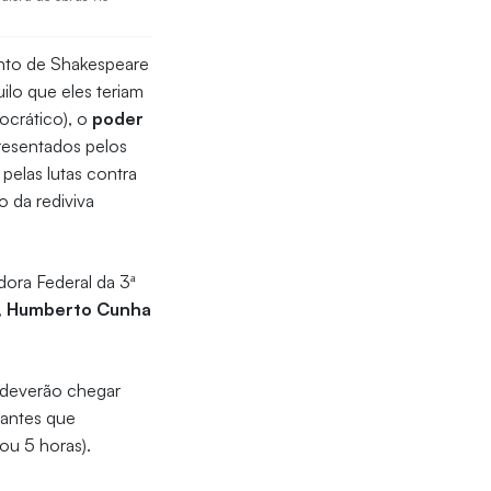
ento de Shakespeare
ilo que eles teriam
crático), o
poder
resentados pelos
pelas lutas contra
 da rediviva
ra Federal da 3ª
, Humberto Cunha
r deverão chegar
dantes que
ou 5 horas).