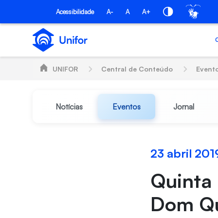
Pular para o Conteúdo principal
Acessibilidade
A-
A
A+
UNIFOR
Central de Conteúdo
Event
Notícias
Eventos
Jornal
23 abril 201
Quinta 
Dom Qu