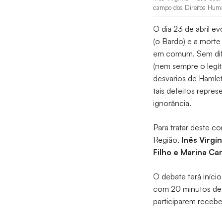
campo dos Direitos Huma
O dia 23 de abril e
(o Bardo) e a morte
em comum. Sem dif
(nem sempre o legít
desvarios de Hamlet
tais defeitos repr
ignorância.
Para tratar deste 
Região,
Inês Virgí
Filho e Marina Ca
O debate terá iníci
com 20 minutos de a
participarem recebe