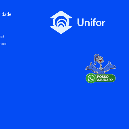
cidade
pp)
asil