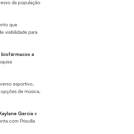
acesso da população
ento que
visibilidade para
 biofármacos a
squisa
iverso esportivo,
m opções de música,
Kaylane Garcia
e
nta com Priscilla