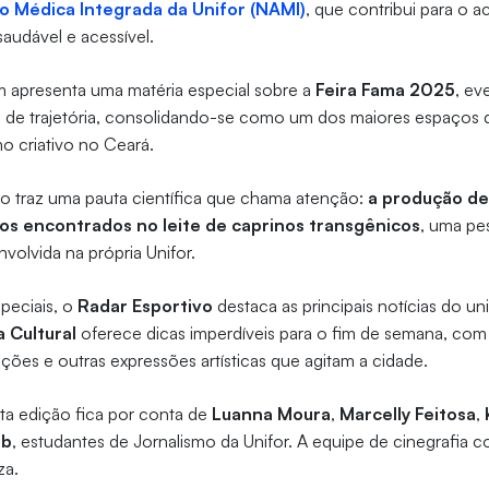
o Médica Integrada da Unifor (NAMI)
, que contribui para o 
audável e acessível.
apresenta uma matéria especial sobre a
Feira Fama 2025
, ev
e trajetória, consolidando-se como um dos maiores espaços de 
 criativo no Ceará.
o traz uma pauta científica que chama atenção:
a produção de
pos encontrados no leite de caprinos transgênicos
, uma pe
volvida na própria Unifor.
peciais, o
Radar Esportivo
destaca as principais notícias do un
 Cultural
oferece dicas imperdíveis para o fim de semana, co
ções e outras expressões artísticas que agitam a cidade.
ta edição fica por conta de
Luanna Moura
,
Marcelly Feitosa
,
eb
, estudantes de Jornalismo da Unifor. A equipe de cinegrafia co
za.