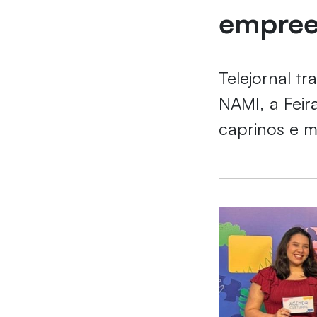
empree
Telejornal tr
NAMI, a Feir
caprinos e m