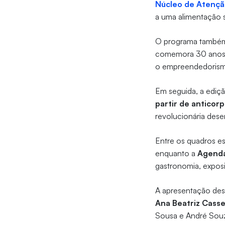
Núcleo de Atençã
a uma alimentação s
O programa também 
comemora 30 anos d
o empreendedorismo
Em seguida, a ediçã
partir de anticor
revolucionária desen
Entre os quadros es
enquanto a
Agenda
gastronomia, exposi
A apresentação des
Ana Beatriz Cass
Sousa e André Sou