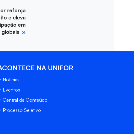
for reforça
ção e eleva
cipação em
 globais
ACONTECE NA UNIFOR
Notícias
Eventos
Central de Conteúdo
Processo Seletivo