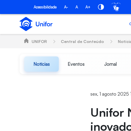
Pular para o Conteúdo principal
Acessibilidade
A-
A
A+
UNIFOR
Central de Conteúdo
Notíci
Notícias
Eventos
Jornal
sex, 1 agosto 2025 
Unifor 
inovado