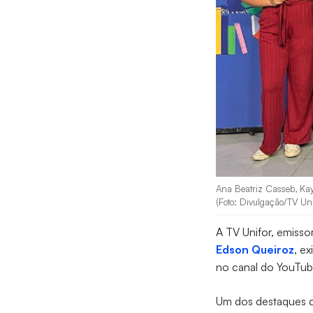
Ana Beatriz Casseb, Kay
(Foto: Divulgação/TV Uni
A TV Unifor, emisso
Edson Queiroz
, ex
no canal do YouTub
Um dos destaques de