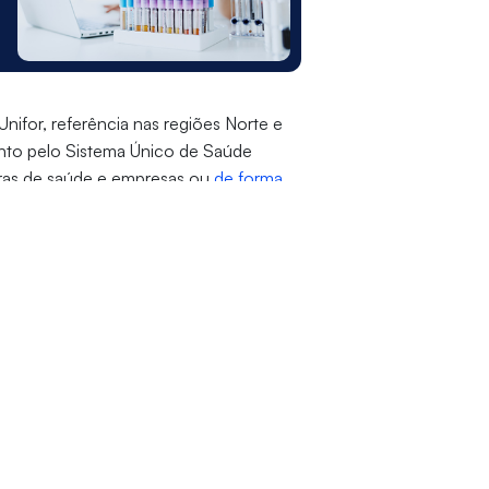
ifor, referência nas regiões Norte e
tanto pelo Sistema Único de Saúde
as de saúde e empresas ou
de forma
 oferece diversos serviços - exames,
e outros - sempre reforçando sua