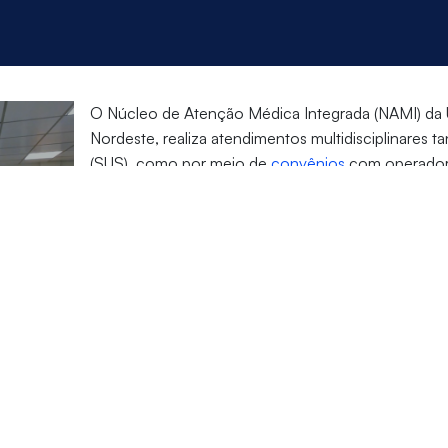
O Núcleo de Atenção Médica Integrada (NAMI) da Un
Nordeste, realiza atendimentos multidisciplinares 
(SUS), como por meio de
convênios
com operador
particular
.
Como parte da sua responsabilidade social, o NAMI
vacinas, análises clínicas, centro de imagens, entr
excelência na assistência à população.
o
) 99200-7069
(WhatsApp)
Segunda a sexta: 7h às 17h
 - Edson Queiroz (ao lado do Fórum Clóvis Beviláqua)