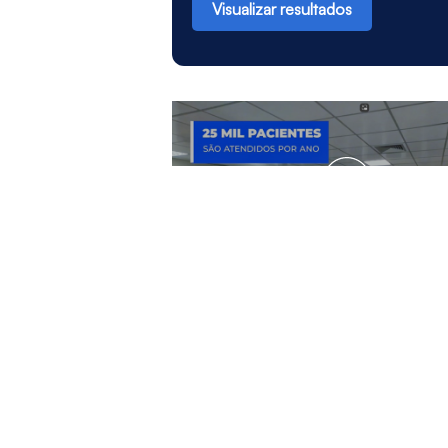
Visualizar resultados
VER VÍDEOS
NAMI | Central de Marcaçã
nami@unifor.br
(85
R. Maramaldo Campelo, 50