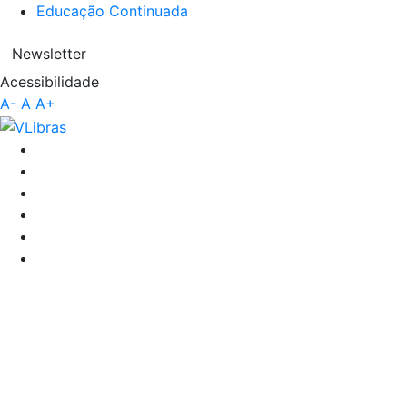
Educação Continuada
Newsletter
Acessibilidade
A-
A
A+
UNIFOR
Central de Conteúdo
Eventos
Evento
Notícias
Eventos
Jornal
Ebooks
Blog