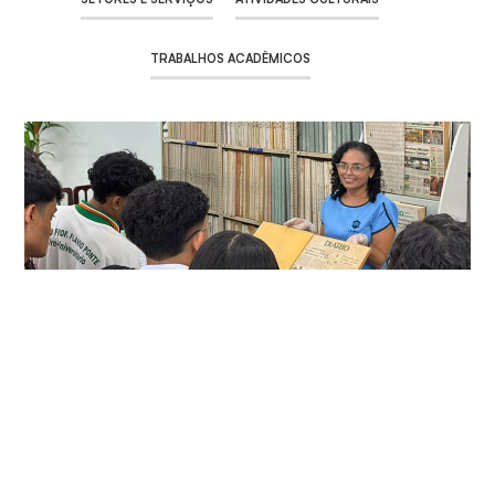
TRABALHOS ACADÊMICOS
Fundado em 1981 por
Edson Queiroz
, também fundador
da
Universidade de Fortaleza
, por meio da Editora
Verdes Mares, o
Diário do Nordeste
consolidou-se
como um dos principais veículos de comunicação de