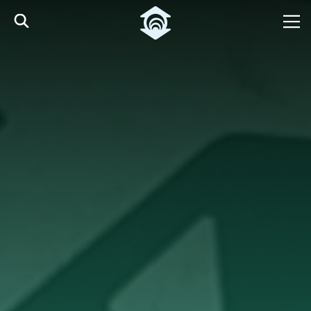
Pular para o Conteúdo principal